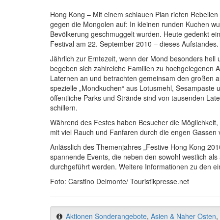
Hong Kong – Mit einem schlauen Plan riefen Rebellen 
gegen die Mongolen auf: In kleinen runden Kuchen wur
Bevölkerung geschmuggelt wurden. Heute gedenkt ei
Festival am 22. September 2010 – dieses Aufstandes.
Jährlich zur Erntezeit, wenn der Mond besonders hell
begeben sich zahlreiche Familien zu hochgelegenen A
Laternen an und betrachten gemeinsam den großen a
spezielle „Mondkuchen“ aus Lotusmehl, Sesampaste un
öffentliche Parks und Strände sind von tausenden Late
schillern.
Während des Festes haben Besucher die Möglichkeit, 
mit viel Rauch und Fanfaren durch die engen Gassen 
Anlässlich des Themenjahres „Festive Hong Kong 2010
spannende Events, die neben den sowohl westlich als a
durchgeführt werden. Weitere Informationen zu den ei
Foto: Carstino Delmonte/ Touristikpresse.net
Aktionen Sonderangebote
,
Asien & Naher Osten
,