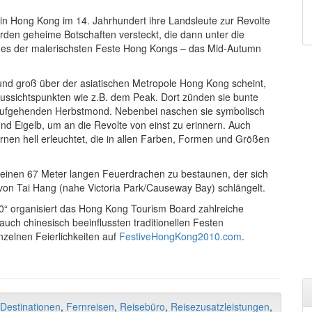
in Hong Kong im 14. Jahrhundert ihre Landsleute zur Revolte
den geheime Botschaften versteckt, die dann unter die
nes der malerischsten Feste Hong Kongs – das Mid-Autumn
 und groß über der asiatischen Metropole Hong Kong scheint,
ussichtspunkten wie z.B. dem Peak. Dort zünden sie bunte
ufgehenden Herbstmond. Nebenbei naschen sie symbolisch
d Eigelb, um an die Revolte von einst zu erinnern. Auch
rnen hell erleuchtet, die in allen Farben, Formen und Größen
einen 67 Meter langen Feuerdrachen zu bestaunen, der sich
von Tai Hang (nahe Victoria Park/Causeway Bay) schlängelt.
“ organisiert das Hong Kong Tourism Board zahlreiche
uch chinesisch beeinflussten traditionellen Festen
nzelnen Feierlichkeiten auf
FestiveHongKong2010.com
.
Destinationen
,
Fernreisen
,
Reisebüro
,
Reisezusatzleistungen
,