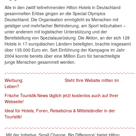
Alle in den zwölf teilnehmenden Hilton Hotels in Deutschland
gesammelten Erlöse gingen an die Special Olympics
Deutschland. Die Organisation ermöglicht es Menschen mit
geistiger und mehrfacher Behinderung, am Sport teilzuhaben –
unter anderem mit logistischer Unterstützung und der
Bereitstellung von Spezialausrüstung. Die Aktion, an der sich 128
Hotels in 17 europäischen Ländern beteiligten, brachte insgesamt
über 135.000 Euro ein. Seit Einführung der Kampagne im Jahr
2004 konnte bereits über eine Million Euro für benachteiligte
junge Menschen gesammelt werden.
_._._._._._._._._._._._._._._._._._._._._._._._._._._._._._._._._._._._
Werbung: Steht Ihre Website mitten im
Leben?
Frische Touristik-News täglich jetzt kostenlos auch auf Ihrer
Webseite!
Ideal für Hotels, Foren, Reisebüros & Mittelständler in der
Touristik!
_._._._._._._._._._._._._._._._._._._._._._._._._._._._._._._._._._._._
„Mit der Initiative ‚Small Change, Big Difference’ bietet Hilton