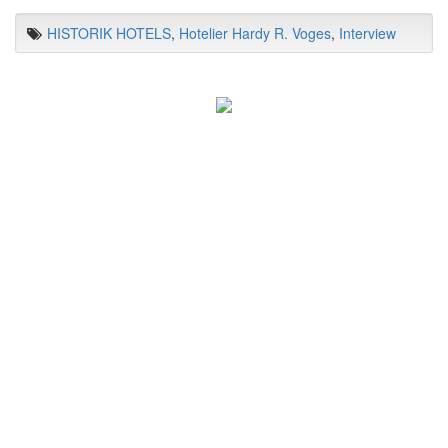
HISTORIK HOTELS
,
Hotelier Hardy R. Voges
,
Interview