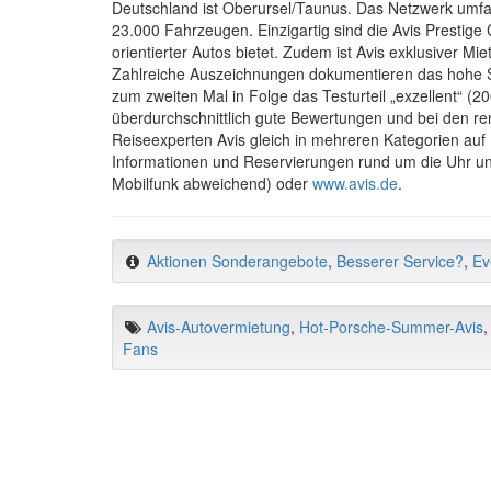
Deutschland ist Oberursel/Taunus. Das Netzwerk umfass
23.000 Fahrzeugen. Einzigartig sind die Avis Prestige C
orientierter Autos bietet. Zudem ist Avis exklusiver M
Zahlreiche Auszeichnungen dokumentieren das hohe Se
zum zweiten Mal in Folge das Testurteil „exzellent“ (
überdurchschnittlich gute Bewertungen und bei den r
Reiseexperten Avis gleich in mehreren Kategorien auf P
Informationen und Reservierungen rund um die Uhr unt
Mobilfunk abweichend) oder
www.avis.de
.
Aktionen Sonderangebote
,
Besserer Service?
,
Ev
Avis-Autovermietung
,
Hot-Porsche-Summer-Avis
Fans