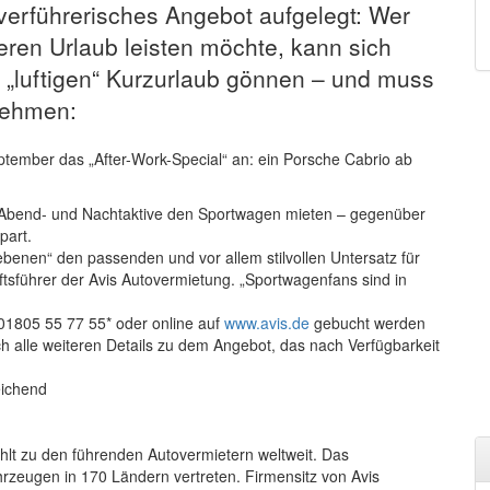
verführerisches Angebot aufgelegt: Wer
ren Urlaub leisten möchte, kann sich
 „luftigen“ Kurzurlaub gönnen – und muss
 nehmen:
ptember das „After-Work-Special“ an: ein Porsche Cabrio ab
Abend- und Nachtaktive den Sportwagen mieten – gegenüber
part.
benen“ den passenden und vor allem stilvollen Untersatz für
führer der Avis Autovermietung. „Sportwagenfans sind in
01805 55 77 55* oder online auf
www.avis.de
gebucht werden
ch alle weiteren Details zu dem Angebot, das nach Verfügbarkeit
eichend
hlt zu den führenden Autovermietern weltweit. Das
hrzeugen in 170 Ländern vertreten. Firmensitz von Avis