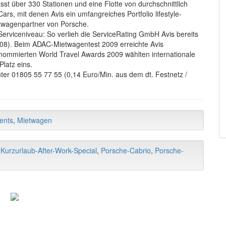
t über 330 Stationen und eine Flotte von durchschnittlich
ars, mit denen Avis ein umfangreiches Portfolio lifestyle-
ietwagenpartner von Porsche.
rviceniveau: So verlieh die ServiceRating GmbH Avis bereits
2008). Beim ADAC-Mietwagentest 2009 erreichte Avis
enommierten World Travel Awards 2009 wählten internationale
latz eins.
er 01805 55 77 55 (0,14 Euro/Min. aus dem dt. Festnetz /
ents
,
Mietwagen
,
Kurzurlaub-After-Work-Special
,
Porsche-Cabrio
,
Porsche-