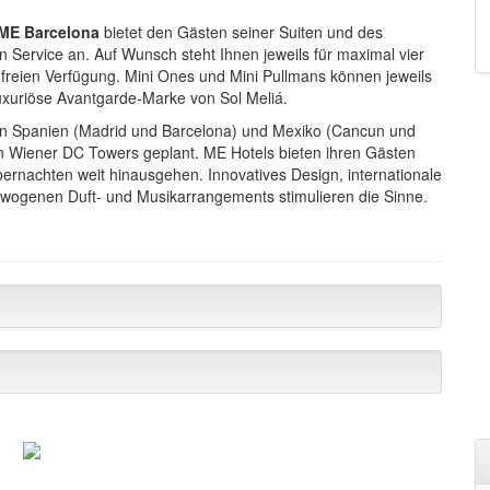
ME Barcelona
bietet den Gästen seiner Suiten und des
n Service an. Auf Wunsch steht Ihnen jeweils für maximal vier
 freien Verfügung. Mini Ones und Mini Pullmans können jeweils
luxuriöse Avantgarde-Marke von Sol Meliá.
s in Spa­nien (Madrid und Barcelona) und Mexiko (Cancun und
ren Wiener DC Towers geplant. ME Hotels bieten ihren Gästen
rnachten weit hinausgehen. Innovatives Design, internationale
ewogenen Duft- und Musikarrangements stimulieren die Sinne.