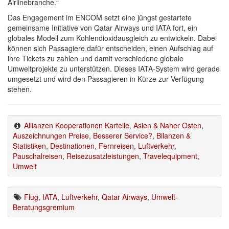
Airlinebranche.“
Das Engagement im ENCOM setzt eine jüngst gestartete
gemeinsame Initiative von Qatar Airways und IATA fort, ein
globales Modell zum Kohlendioxidausgleich zu entwickeln. Dabei
können sich Passagiere dafür entscheiden, einen Aufschlag auf
ihre Tickets zu zahlen und damit verschiedene globale
Umweltprojekte zu unterstützen. Dieses IATA-System wird gerade
umgesetzt und wird den Passagieren in Kürze zur Verfügung
stehen.
Allianzen Kooperationen Kartelle
,
Asien & Naher Osten
,
Auszeichnungen Preise
,
Besserer Service?
,
Bilanzen &
Statistiken
,
Destinationen
,
Fernreisen
,
Luftverkehr
,
Pauschalreisen
,
Reisezusatzleistungen
,
Travelequipment
,
Umwelt
Flug
,
IATA
,
Luftverkehr
,
Qatar Airways
,
Umwelt-
Beratungsgremium