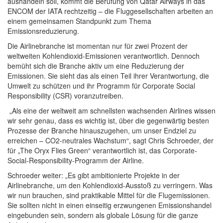
aushandeln soll, kommt die Berufung von Qatar Airways in das
ENCOM der IATA rechtzeitig – die Fluggesellschaften arbeiten an
einem gemeinsamen Standpunkt zum Thema
Emissionsreduzierung.
Die Airlinebranche ist momentan nur für zwei Prozent der
weltweiten Kohlendioxid-Emissionen verantwortlich. Dennoch
bemüht sich die Branche aktiv um eine Reduzierung der
Emissionen. Sie sieht das als einen Teil ihrer Verantwortung, die
Umwelt zu schützen und ihr Programm für Corporate Social
Responsibility (CSR) voranzutreiben.
„Als eine der weltweit am schnellsten wachsenden Airlines wissen
wir sehr genau, dass es wichtig ist, über die gegenwärtig besten
Prozesse der Branche hinauszugehen, um unser Endziel zu
erreichen – CO2-neutrales Wachstum“, sagt Chris Schroeder, der
für „The Oryx Flies Green“ verantwortlich ist, das Corporate-
Social-Responsibility-Programm der Airline.
Schroeder weiter: „Es gibt ambitionierte Projekte in der
Airlinebranche, um den Kohlendioxid-Ausstoß zu verringern. Was
wir nun brauchen, sind praktikable Mittel für die Flugemissionen.
Sie sollten nicht in einen einseitig erzwungenen Emissionshandel
eingebunden sein, sondern als globale Lösung für die ganze