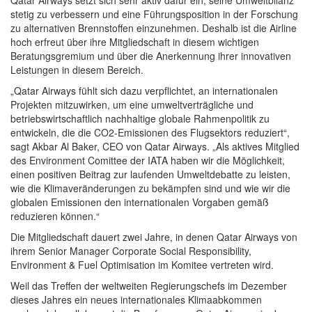
Qatar Airways setzt sich sehr aktiv dafür ein, seine Umweltbilanz
stetig zu verbessern und eine Führungsposition in der Forschung
zu alternativen Brennstoffen einzunehmen. Deshalb ist die Airline
hoch erfreut über ihre Mitgliedschaft in diesem wichtigen
Beratungsgremium und über die Anerkennung ihrer innovativen
Leistungen in diesem Bereich.
„Qatar Airways fühlt sich dazu verpflichtet, an internationalen
Projekten mitzuwirken, um eine umweltverträgliche und
betriebswirtschaftlich nachhaltige globale Rahmenpolitik zu
entwickeln, die die CO2-Emissionen des Flugsektors reduziert“,
sagt Akbar Al Baker, CEO von Qatar Airways. „Als aktives Mitglied
des Environment Comittee der IATA haben wir die Möglichkeit,
einen positiven Beitrag zur laufenden Umweltdebatte zu leisten,
wie die Klimaveränderungen zu bekämpfen sind und wie wir die
globalen Emissionen den internationalen Vorgaben gemäß
reduzieren können.“
Die Mitgliedschaft dauert zwei Jahre, in denen Qatar Airways von
ihrem Senior Manager Corporate Social Responsibility,
Environment & Fuel Optimisation im Komitee vertreten wird.
Weil das Treffen der weltweiten Regierungschefs im Dezember
dieses Jahres ein neues internationales Klimaabkommen