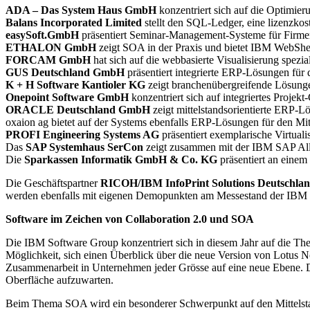
ADA – Das System Haus GmbH
konzentriert sich auf die Optimier
Balans Incorporated Limited
stellt den SQL-Ledger, eine lizenzko
easySoft.GmbH
präsentiert Seminar-Management-Systeme für Firme
ETHALON GmbH
zeigt SOA in der Praxis und bietet IBM WebSher
FORCAM GmbH
hat sich auf die webbasierte Visualisierung spezial
GUS Deutschland GmbH
präsentiert integrierte ERP-Lösungen für 
K + H Software Kantioler KG
zeigt branchenübergreifende Lösunge
Onepoint Software GmbH
konzentriert sich auf integriertes Proje
ORACLE Deutschland GmbH
zeigt mittelstandsorientierte ERP-L
oxaion ag bietet auf der Systems ebenfalls ERP-Lösungen für den Mitt
PROFI Engineering Systems AG
präsentiert exemplarische Virtual
Das
SAP Systemhaus SerCon
zeigt zusammen mit der IBM SAP Alli
Die
Sparkassen Informatik GmbH & Co. KG
präsentiert an einem
Die Geschäftspartner
RICOH/IBM InfoPrint Solutions Deutschla
werden ebenfalls mit eigenen Demopunkten am Messestand der IBM ve
Software im Zeichen von Collaboration 2.0 und SOA
Die IBM Software Group konzentriert sich in diesem Jahr auf die T
Möglichkeit, sich einen Überblick über die neue Version von Lotus 
Zusammenarbeit in Unternehmen jeder Grösse auf eine neue Ebene. Dabe
Oberfläche aufzuwarten.
Beim Thema SOA wird ein besonderer Schwerpunkt auf den Mittelsta