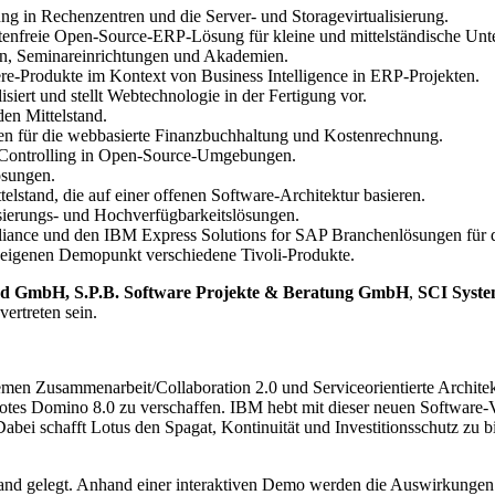
ung in Rechenzentren und die Server- und Storagevirtualisierung.
stenfreie Open-Source-ERP-Lösung für kleine und mittelständische Un
n, Seminareinrichtungen und Akademien.
e-Produkte im Kontext von Business Intelligence in ERP-Projekten.
isiert und stellt Webtechnologie in der Fertigung vor.
den Mittelstand.
n für die webbasierte Finanzbuchhaltung und Kostenrechnung.
kt-Controlling in Open-Source-Umgebungen.
ösungen.
elstand, die auf einer offenen Software-Architektur basieren.
isierungs- und Hochverfügbarkeitslösungen.
ance und den IBM Express Solutions for SAP Branchenlösungen für d
 eigenen Demopunkt verschiedene Tivoli-Produkte.
nd GmbH, S.P.B. Software Projekte & Beratung GmbH
,
SCI Syst
rtreten sein.
hemen Zusammenarbeit/Collaboration 2.0 und Serviceorientierte Arch
Notes Domino 8.0 zu verschaffen. IBM hebt mit dieser neuen Software-
i schafft Lotus den Spagat, Kontinuität und Investitionsschutz zu bie
nd gelegt. Anhand einer interaktiven Demo werden die Auswirkungen