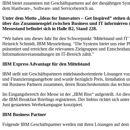
IBM bietet zusammen mit Geschäftspartnern auf der diesjährigen Sy
dem Hardware-, Software- und Servicebereich an.
Unter dem Motto „Ideas for Innovators – Get Inspired” stehen 
über das Zusammenspiel zwischen Business und IT informieren 
Messestand befindet sich in Halle B2, Stand 228.
“Wir haben uns dieses Jahr für den Schwerpunkt ‘Mittelstand und IT’
Heinrich Schmidt, IBM Messeleitung. “Die Systems bietet uns eine Pl
präsentiert und erreichen die relevanten Zielgruppen und Entscheidu
Informationsveranstaltungen im IT-Bereich zählt.”
IBM Express Advantage für den Mittelstand
IBM stellt mit Geschäftspartnern mittelstandsorientierte Lösungen v
und Finanzierungsangebote und wurde bezüglich Preis, Installation u
mit Business Partnern zusammen, deren Branchenkenntnis das tech
Im Eingangsbereich der Messe ist der „IBM Biss“ aufgestellt. An 
die IBM Breakfast Briefings registrieren. Der Imbiss richtet sich 
Juni gestarteten Werbekampagne konzipiert.
IBM Business Partner
Folgende IBM Geschäftspartner werden mit ihren Lösungen auf dem 