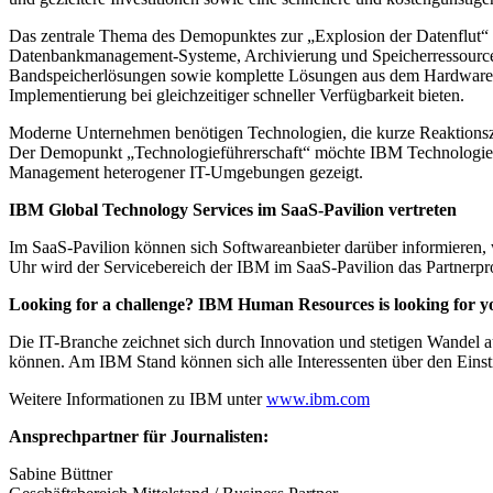
Das zentrale Thema des Demopunktes zur „Explosion der Datenflut“ i
Datenbankmanagement-Systeme, Archivierung und Speicherressourcen-
Bandspeicherlösungen sowie komplette Lösungen aus dem Hardware-, So
Implementierung bei gleichzeitiger schneller Verfügbarkeit bieten.
Moderne Unternehmen benötigen Technologien, die kurze Reaktionsze
Der Demopunkt „Technologieführerschaft“ möchte IBM Technologien a
Management heterogener IT-Umgebungen gezeigt.
IBM Global Technology Services im SaaS-Pavilion vertreten
Im SaaS-Pavilion können sich Softwareanbieter darüber informieren, w
Uhr wird der Servicebereich der IBM im SaaS-Pavilion das Partnerp
Looking for a challenge? IBM Human Resources is looking for 
Die IT-Branche zeichnet sich durch Innovation und stetigen Wandel au
können. Am IBM Stand können sich alle Interessenten über den Eins
Weitere Informationen zu IBM unter
www.ibm.com
Ansprechpartner für Journalisten:
Sabine Büttner