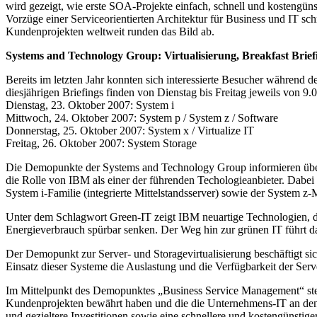
wird gezeigt, wie erste SOA-Projekte einfach, schnell und kostengüns
Vorzüge einer Serviceorientierten Architektur für Business und IT 
Kundenprojekten weltweit runden das Bild ab.
Systems and Technology Group: Virtualisierung, Breakfast Brie
Bereits im letzten Jahr konnten sich interessierte Besucher während
diesjährigen Briefings finden von Dienstag bis Freitag jeweils von 
Dienstag, 23. Oktober 2007: System i
Mittwoch, 24. Oktober 2007: System p / System z / Software
Donnerstag, 25. Oktober 2007: System x / Virtualize IT
Freitag, 26. Oktober 2007: System Storage
Die Demopunkte der Systems and Technology Group informieren über 
die Rolle von IBM als einer der führenden Techologieanbieter. Dabei
System i-Familie (integrierte Mittelstandsserver) sowie der System
Unter dem Schlagwort Green-IT zeigt IBM neuartige Technologien, di
Energieverbrauch spürbar senken. Der Weg hin zur grünen IT führt 
Der Demopunkt zur Server- und Storagevirtualisierung beschäftigt sich 
Einsatz dieser Systeme die Auslastung und die Verfügbarkeit der Serv
Im Mittelpunkt des Demopunktes „Business Service Management“ stehen
Kundenprojekten bewährt haben und die die Unternehmens-IT an den je
und gezieltere Investitionen sowie eine schnellere und kostengünst