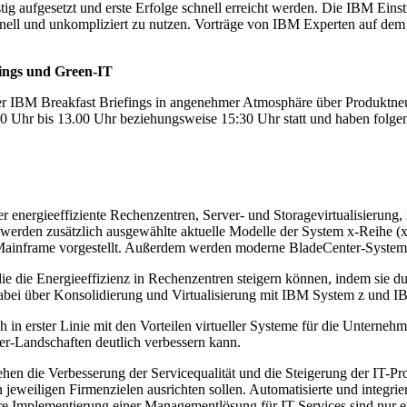
tig aufgesetzt und erste Erfolge schnell erreicht werden. Die IBM Ein
schnell und unkompliziert zu nutzen. Vorträge von IBM Experten auf 
fings und Green-IT
 der IBM Breakfast Briefings in angenehmer Atmosphäre über Produktne
9.00 Uhr bis 13.00 Uhr beziehungsweise 15:30 Uhr statt und haben folg
energieeffiziente Rechenzentren, Server- und Storagevirtualisierung
 werden zusätzlich ausgewählte aktuelle Modelle der System x-Reihe (
 z-Mainframe vorgestellt. Außerdem werden moderne BladeCenter-System
e die Energieeffizienz in Rechenzentren steigern können, indem sie d
dabei über Konsolidierung und Virtualisierung mit IBM System z und 
in erster Linie mit den Vorteilen virtueller Systeme für die Unternehme
er-Landschaften deutlich verbessern kann.
 die Verbesserung der Servicequalität und die Steigerung der IT-Produ
weiligen Firmenzielen ausrichten sollen. Automatisierte und integriert
igere Implementierung einer Managementlösung für IT-Services sind nu