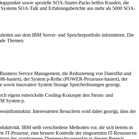
stiegspunkte sowie spezielle SOA-Starter-Packs helfen Kunden, die
dem Systems SOA-Talk und Erfahrungsberichte aus mehr als 5000 SOA-
uheiten aus dem IBM Server- und Speicherportfolio informieren. Die
ende Themen:
, Business Service Management, die Reduzierung von Datenflut und
x86-basiert), der System p-Reihe (POWER-Prozessor-basiert), der
e sowie innovative System Storage Speicherlösungen gezeigt.
urch eigens entwickelte Cooling-Konzepte den Strom- und
IBM System p.
nsinfrastruktur. Interessierten Besuchern wird dabei gezeigt, dass der
ktivität. IBM stellt verschiedene Methoden vor, die sich bereits in
e IT-Prozesse, eine bessere Kontrolle der eingesetzten IT-Ressourcen
r einige der angebotenen Themenschwerpunkte in diesem Bereich.