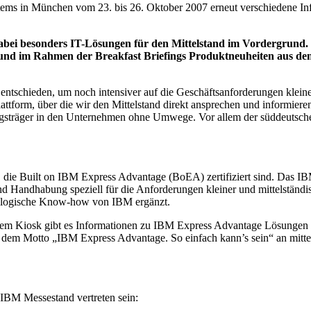
stems in München vom 23. bis 26. Oktober 2007 erneut verschiedene 
dabei besonders IT-Lösungen für den Mittelstand im Vordergrund.
und im Rahmen der Breakfast Briefings Produktneuheiten aus de
 entschieden, um noch intensiver auf die Geschäftsanforderungen klein
attform, über die wir den Mittelstand direkt ansprechen und informie
ngsträger in den Unternehmen ohne Umwege. Vor allem der süddeutsche M
or, die Built on IBM Express Advantage (BoEA) zertifiziert sind. Das 
nd Handhabung speziell für die Anforderungen kleiner und mittelständ
nologische Know-how von IBM ergänzt.
diesem Kiosk gibt es Informationen zu IBM Express Advantage Lösunge
unter dem Motto „IBM Express Advantage. So einfach kann’s sein“ an 
IBM Messestand vertreten sein: