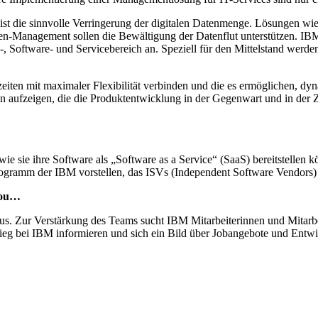
st die sinnvolle Verringerung der digitalen Datenmenge. Lösungen wie
Management sollen die Bewältigung der Datenflut unterstützen. IBM p
ftware- und Servicebereich an. Speziell für den Mittelstand werden E
iten mit maximaler Flexibilität verbinden und die es ermöglichen, d
ufzeigen, die die Produktentwicklung in der Gegenwart und in der Z
ie sie ihre Software als „Software as a Service“ (SaaS) bereitstellen
rogramm der IBM vorstellen, das ISVs (Independent Software Vendors)
you…
s. Zur Verstärkung des Teams sucht IBM Mitarbeiterinnen und Mitarbeite
tieg bei IBM informieren und sich ein Bild über Jobangebote und Ent