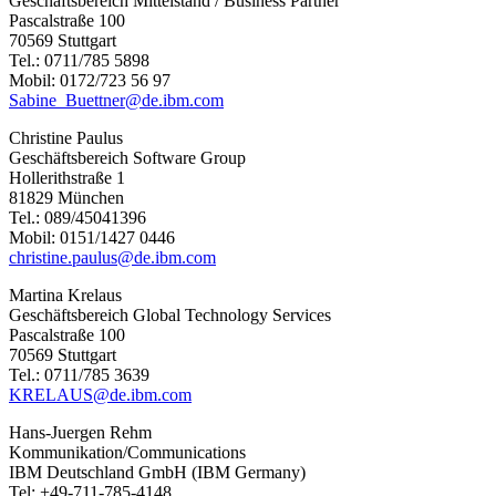
Geschäftsbereich Mittelstand / Business Partner
Pascalstraße 100
70569 Stuttgart
Tel.: 0711/785 5898
Mobil: 0172/723 56 97
Sabine_Buettner@de.ibm.com
Christine Paulus
Geschäftsbereich Software Group
Hollerithstraße 1
81829 München
Tel.: 089/45041396
Mobil: 0151/1427 0446
christine.paulus@de.ibm.com
Martina Krelaus
Geschäftsbereich Global Technology Services
Pascalstraße 100
70569 Stuttgart
Tel.: 0711/785 3639
KRELAUS@de.ibm.com
Hans-Juergen Rehm
Kommunikation/Communications
IBM Deutschland GmbH (IBM Germany)
Tel: +49-711-785-4148