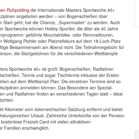
hen Ruhpolding
die Internationale Masters Sportwoche 40+
Disziplinen angeboten werden – von Bogenschießen über
en Start geht, hat die Chance, „Supermaster“ zu werden. Auch
er Sportwoche können Hobby-Sportler, die älter als 40 Jahre
hmenprogramm: geführte Mountainbike- oder Rennradtouren,
er Wolfgang Pichler oder Platzreifekurs auf dem 18-Loch-Platz
ünftige Beisammensein am Abend nicht. Die Teilnahmegebühr für
son, die Startgebühren für die verschiedenen Wettkämpfe
asters Sportwoche 40+ ist groß: Bogenschießen, Radfahren
schießen, Tennis und sogar Tischtennis inklusive der Ersten
tehen auf dem Wettkampf-Plan. Die einzelnen Termine sind so
 Disziplinen anmelden können. Das Besondere am Spezial-
en und Radfahren finden an verschiedenen Tagen statt – ideal
möchten.
0 Kilometer vom österreichischen Salzburg entfernt und bietet
echslungsreichen Urlaub. Zahlreiche Unterkünfte von der Pension
ostenlose Freizeit-Card mit vielen attraktiven
r Familien erschwinglich.