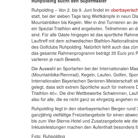
Ruhpolding sucht den Supermaster
Ruhpolding – Von 2. bis 9. Juni findet im
oberbayerisc
statt, bei der sieben Tage lang Wettkämpfe in neun 
Mountainbiken bis Kegeln. Wer in drei Turnieren an d
ein Spezial-Triathlon wird angeboten. Teilnehmen an d
sind. Für alle Gäste hingegen ist das sportliche Ra
Lauftreff mit dem schwedischen Biathlon-Nationaltrain
des Golfclubs Ruhpolding. Natürlich fehlt auch das z
das gesamte Rahmenprogramm beträgt 35 Euro pro Per
variieren je nach Bewerb.
Die Auswahl an Sportarten bei der Internationalen M
(Mountainbike/Rennrad), Kegeln, Laufen, Golfen, Sport
Internationalen Bayerischen Senioren-Meisterschaft s
gelegt, dass sich extrem Sportliche auch für mehrere
Triathlon 40+: Die drei Wettbewerbe Schwimmen, Lauf
also für alle, die es nicht ganz so ehrgeizig angehen 
Ruhpolding liegt in den oberbayerischen Bergen rund 3
ganzjährig vielfältige Freizeitangebote für einen abw
bis zum Vier-Sterne-Hotel und Zusatzangebote wie die k
Inklusivleistungen machen den Aufenthalt besonders fü
Foto: Ruhpolding