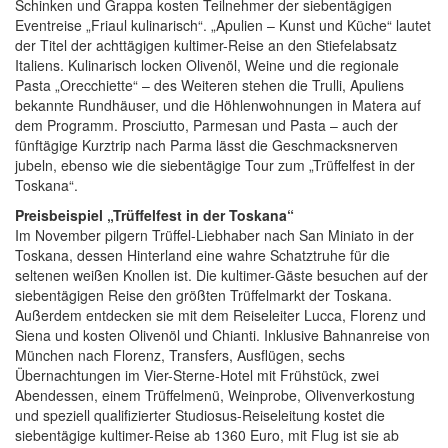
Schinken und Grappa kosten Teilnehmer der siebentägigen
Eventreise „Friaul kulinarisch“. „Apulien – Kunst und Küche“ lautet
der Titel der achttägigen kultimer-Reise an den Stiefelabsatz
Italiens. Kulinarisch locken Olivenöl, Weine und die regionale
Pasta „Orecchiette“ – des Weiteren stehen die Trulli, Apuliens
bekannte Rundhäuser, und die Höhlenwohnungen in Matera auf
dem Programm. Prosciutto, Parmesan und Pasta – auch der
fünftägige Kurztrip nach Parma lässt die Geschmacksnerven
jubeln, ebenso wie die siebentägige Tour zum „Trüffelfest in der
Toskana“.
Preisbeispiel „Trüffelfest in der Toskana“
Im November pilgern Trüffel-Liebhaber nach San Miniato in der
Toskana, dessen Hinterland eine wahre Schatztruhe für die
seltenen weißen Knollen ist. Die kultimer-Gäste besuchen auf der
siebentägigen Reise den größten Trüffelmarkt der Toskana.
Außerdem entdecken sie mit dem Reiseleiter Lucca, Florenz und
Siena und kosten Olivenöl und Chianti. Inklusive Bahnanreise von
München nach Florenz, Transfers, Ausflügen, sechs
Übernachtungen im Vier-Sterne-Hotel mit Frühstück, zwei
Abendessen, einem Trüffelmenü, Weinprobe, Olivenverkostung
und speziell qualifizierter Studiosus-Reiseleitung kostet die
siebentägige kultimer-Reise ab 1360 Euro, mit Flug ist sie ab