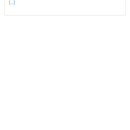
[...]