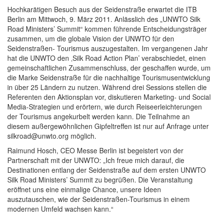
Hochkarätigen Besuch aus der Seidenstraße erwartet die ITB
Berlin am Mittwoch, 9. März 2011. Anlässlich des „UNWTO Silk
Road Ministers’ Summit“ kommen führende Entscheidungsträger
zusammen, um die globale Vision der UNWTO für den
Seidenstraßen- Tourismus auszugestalten. Im vergangenen Jahr
hat die UNWTO den ‚Silk Road Action Plan’ verabschiedet, einen
gemeinschaftlichen Zusammenschluss, der geschaffen wurde, um
die Marke Seidenstraße für die nachhaltige Tourismusentwicklung
in über 25 Ländern zu nutzen. Während drei Sessions stellen die
Referenten den Aktionsplan vor, diskutieren Marketing- und Social
Media-Strategien und erörtern, wie durch Reiseerleichterungen
der Tourismus angekurbelt werden kann. Die Teilnahme an
diesem außergewöhnlichen Gipfeltreffen ist nur auf Anfrage unter
silkroad@unwto.org möglich.
Raimund Hosch, CEO Messe Berlin ist begeistert von der
Partnerschaft mit der UNWTO: „Ich freue mich darauf, die
Destinationen entlang der Seidenstraße auf dem ersten UNWTO
Silk Road Ministers’ Summit zu begrüßen. Die Veranstaltung
eröffnet uns eine einmalige Chance, unsere Ideen
auszutauschen, wie der Seidenstraßen-Tourismus in einem
modernen Umfeld wachsen kann.“