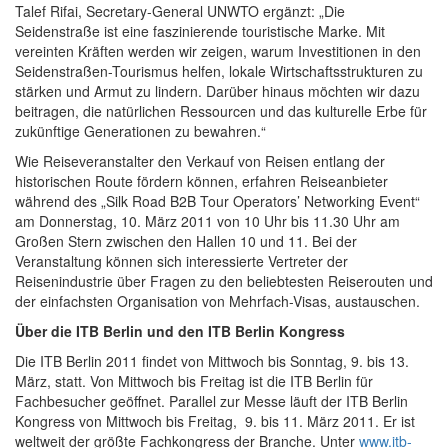
Talef Rifai, Secretary-General UNWTO ergänzt: „Die
Seidenstraße ist eine faszinierende touristische Marke. Mit
vereinten Kräften werden wir zeigen, warum Investitionen in den
Seidenstraßen-Tourismus helfen, lokale Wirtschaftsstrukturen zu
stärken und Armut zu lindern. Darüber hinaus möchten wir dazu
beitragen, die natürlichen Ressourcen und das kulturelle Erbe für
zukünftige Generationen zu bewahren.“
Wie Reiseveranstalter den Verkauf von Reisen entlang der
historischen Route fördern können, erfahren Reiseanbieter
während des „Silk Road B2B Tour Operators’ Networking Event“
am Donnerstag, 10. März 2011 von 10 Uhr bis 11.30 Uhr am
Großen Stern zwischen den Hallen 10 und 11. Bei der
Veranstaltung können sich interessierte Vertreter der
Reisenindustrie über Fragen zu den beliebtesten Reiserouten und
der einfachsten Organisation von Mehrfach-Visas, austauschen.
Über die ITB Berlin und den ITB Berlin Kongress
Die ITB Berlin 2011 findet von Mittwoch bis Sonntag, 9. bis 13.
März, statt. Von Mittwoch bis Freitag ist die ITB Berlin für
Fachbesucher geöffnet. Parallel zur Messe läuft der ITB Berlin
Kongress von Mittwoch bis Freitag, 9. bis 11. März 2011. Er ist
weltweit der größte Fachkongress der Branche. Unter
www.itb-