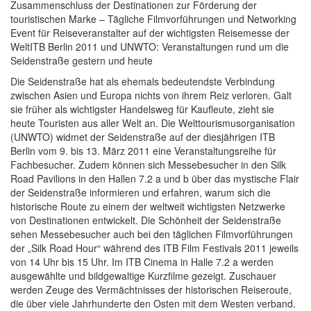
Zusammenschluss der Destinationen zur Förderung der
touristischen Marke – Tägliche Filmvorführungen und Networking
Event für Reiseveranstalter auf der wichtigsten Reisemesse der
WeltITB Berlin 2011 und UNWTO: Veranstaltungen rund um die
Seidenstraße gestern und heute
Die Seidenstraße hat als ehemals bedeutendste Verbindung
zwischen Asien und Europa nichts von ihrem Reiz verloren. Galt
sie früher als wichtigster Handelsweg für Kaufleute, zieht sie
heute Touristen aus aller Welt an. Die Welttourismusorganisation
(UNWTO) widmet der Seidenstraße auf der diesjährigen ITB
Berlin vom 9. bis 13. März 2011 eine Veranstaltungsreihe für
Fachbesucher. Zudem können sich Messebesucher in den Silk
Road Pavilions in den Hallen 7.2 a und b über das mystische Flair
der Seidenstraße informieren und erfahren, warum sich die
historische Route zu einem der weltweit wichtigsten Netzwerke
von Destinationen entwickelt. Die Schönheit der Seidenstraße
sehen Messebesucher auch bei den täglichen Filmvorführungen
der „Silk Road Hour“ während des ITB Film Festivals 2011 jeweils
von 14 Uhr bis 15 Uhr. Im ITB Cinema in Halle 7.2 a werden
ausgewählte und bildgewaltige Kurzfilme gezeigt. Zuschauer
werden Zeuge des Vermächtnisses der historischen Reiseroute,
die über viele Jahrhunderte den Osten mit dem Westen verband.