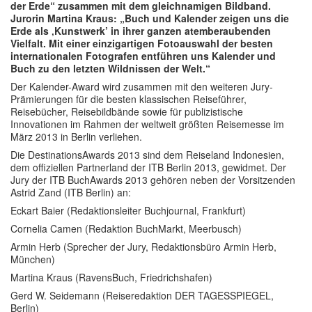
der Erde“ zusammen mit dem gleichnamigen Bildband.
Jurorin Martina Kraus: „Buch und Kalender zeigen uns die
Erde als ‚Kunstwerk’ in ihrer ganzen atemberaubenden
Vielfalt. Mit einer einzigartigen Fotoauswahl der besten
internationalen Fotografen entführen uns Kalender und
Buch zu den letzten Wildnissen der Welt.“
Der Kalender-Award wird zusammen mit den weiteren Jury-
Prämierungen für die besten klassischen Reiseführer,
Reisebücher, Reisebildbände sowie für publizistische
Innovationen im Rahmen der weltweit größten Reisemesse im
März 2013 in Berlin verliehen.
Die DestinationsAwards 2013 sind dem Reiseland Indonesien,
dem offiziellen Partnerland der ITB Berlin 2013, gewidmet. Der
Jury der ITB BuchAwards 2013 gehören neben der Vorsitzenden
Astrid Zand (ITB Berlin) an:
Eckart Baier (Redaktionsleiter Buchjournal, Frankfurt)
Cornelia Camen (Redaktion BuchMarkt, Meerbusch)
Armin Herb (Sprecher der Jury, Redaktionsbüro Armin Herb,
München)
Martina Kraus (RavensBuch, Friedrichshafen)
Gerd W. Seidemann (Reiseredaktion DER TAGESSPIEGEL,
Berlin)