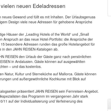
 vielen neuen Edeladressen
 neues Gewand und füllt es mit Inhalten. Der Urlaubsgenuss
luftigem Design viele neue Adressen für gehobene Ansprüche
ige Häuser der „Leading Hotels of the World“ und „Small
n Anspruch an das neue Hotel-Portfolio: die Ansprüche der
 115 besondere Adressen runden das große Hotelangebot für
te in den JAHN REISEN-Katalogen ab.
JAHN REISEN den Urlaub der Gäste ganz nach persönlichen
REISEN in Andalusien. Gäste können auf ausgewählten
öchten – und das kostenlos.
n Natur, Kultur und Sterneküche auf Mallorca. Gäste können
ungen und außergewöhnliche Kochkurse mit Blick auf
talogseiten präsentiert JAHN REISEN sein Fernreisen-Angebot.
bikspezialisten das Programm im vergangenen Jahr stark
0/11 auf der Individualisierung und Verfeinerung des