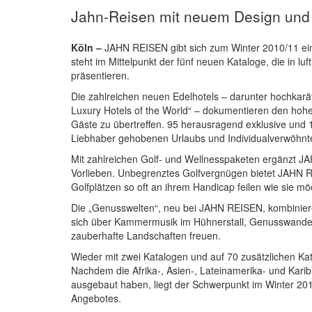
Jahn-Reisen mit neuem Design und
Köln –
JAHN REISEN gibt sich zum Winter 2010/11 ein
steht im Mittelpunkt der fünf neuen Kataloge, die in 
präsentieren.
Die zahlreichen neuen Edelhotels – darunter hochkarät
Luxury Hotels of the World“ – dokumentieren den hohe
Gäste zu übertreffen. 95 herausragend exklusive und
Liebhaber gehobenen Urlaubs und Individualverwöhn
Mit zahlreichen Golf- und Wellnesspaketen ergänzt 
Vorlieben. Unbegrenztes Golfvergnügen bietet JAHN 
Golfplätzen so oft an ihrem Handicap feilen wie sie m
Die „Genusswelten“, neu bei JAHN REISEN, kombiniere
sich über Kammermusik im Hühnerstall, Genusswander
zauberhafte Landschaften freuen.
Wieder mit zwei Katalogen und auf 70 zusätzlichen Ka
Nachdem die Afrika-, Asien-, Lateinamerika- und Kari
ausgebaut haben, liegt der Schwerpunkt im Winter 201
Angebotes.