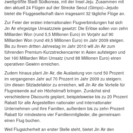
zweitgrößte Stadt Südkoreas, mit der Insel Jeju. Zusammen mit
den aktuell 24 Flügen auf der Strecke Seoul (Gimpo)–Jejudo
bietet die Fluggesellschaft dann insgesamt 32 tägliche Flüge an.
Zur Feier der ersten internationalen Flugverbindungen hat sich
Jin Air ehrgeizige Umsatzziele gesetzt: Die Erlöse sollen von zehn
Milliarden Won (rund 5,5 Millionen Euro) im Vorjahr auf 90
Milliarden Won (rund 49,5 Millionen Euro) im Jahr 2009 steigen.
Bis zu ihrem dritten Jahrestag im Jahr 2010 will Jin Air zum
führenden Premium-Kurzstreckencarrier in Asien aufsteigen und
bei 160 Milliarden Won Umsatz (rund 88 Millionen Euro) einen
operativen Gewinn erreichen.
Zudem hinaus plant Jin Air, die Auslastung von rund 50 Prozent
im vergangenen Jahr auf 70 Prozent im Jahr 2009 zu steigern.
Um diesen Sitzladefaktor zu erreichen, will Jin Air die Vorteile für
Flugreisende auf ein Höchstmaß bringen. Zunächst sind
verschiedene Discounts geplant, beispielsweise bis zu 20 Prozent
Rabatt für alle Angestellten nationaler und internationaler
Unternehmen und ihre Familien, außerdem bis zu zehn Prozent
Rabatt für mindestens vier Familienmitglieder, die gemeinsam
einen Flug buchen.
Weil Flugsicherheit an erster Stelle steht, bietet Jin Air den