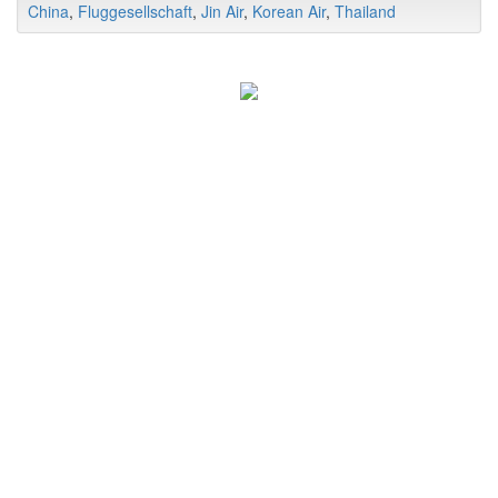
China
,
Fluggesellschaft
,
Jin Air
,
Korean Air
,
Thailand