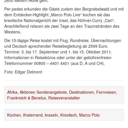
2600 Metern Höhe geht.
Per pedes erkunden die Gäste zudem den Bergnebelwald und mit
dem Entdecker-Highlight „Marco Polo Live“ kochen sie das
kreolische Nationalgericht der Insel, das Hühner-Curry „Cari“.
Anschließend relaxen sie zwei Tage an den Traumstränden des
Westens.
Die 15-tägige Reise kostet mit Flug, Rundreise, Übernachtungen
und Deutsch sprechender Reisebegleitung ab 2599 Euro.
Termine: 3. bis 17. September und 1. bis 15. Oktober 2011.
Informationen in Reisebüros oder unter der gebührenfreien
Telefonnummer 00800 – 4401 4401 (aus D, A und CH).
Foto: Edgar Delmont
Afrika
,
Aktionen Sonderangebote
,
Destinationen
,
Fernreisen
,
Frankreich & Benelux
,
Reiseveranstalter
Kochen
,
Kraterrand
,
kraxeln
,
Kreolisch
,
Marco Polo