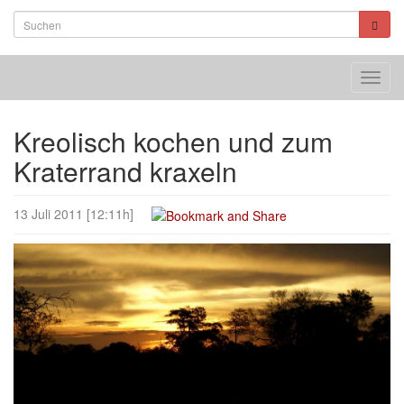
Toggl
navig
Kreolisch kochen und zum
Kraterrand kraxeln
13 Juli 2011 [12:11h]