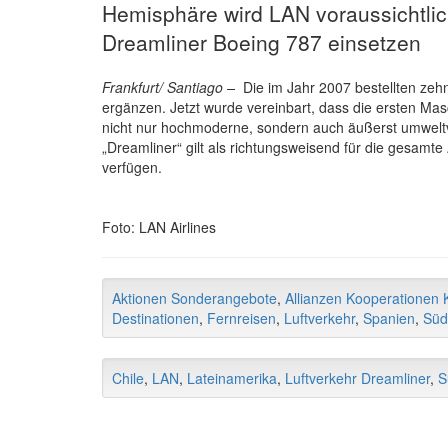
Hemisphäre wird LAN voraussichtli
Dreamliner Boeing 787 einsetzen
Frankfurt/ Santiago –
Die im Jahr 2007 bestellten zeh
ergänzen. Jetzt wurde vereinbart, dass die ersten Ma
nicht nur hochmoderne, sondern auch äußerst umweltve
„Dreamliner“ gilt als richtungsweisend für die gesamte 
verfügen.
Foto: LAN Airlines
Aktionen Sonderangebote
,
Allianzen Kooperationen K
Destinationen
,
Fernreisen
,
Luftverkehr
,
Spanien
,
Süd
Chile
,
LAN
,
Lateinamerika
,
Luftverkehr Dreamliner
,
S