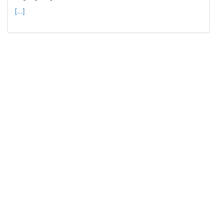
[...]