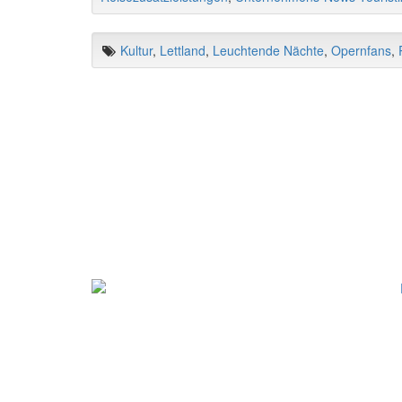
Kultur
,
Lettland
,
Leuchtende Nächte
,
Opernfans
,