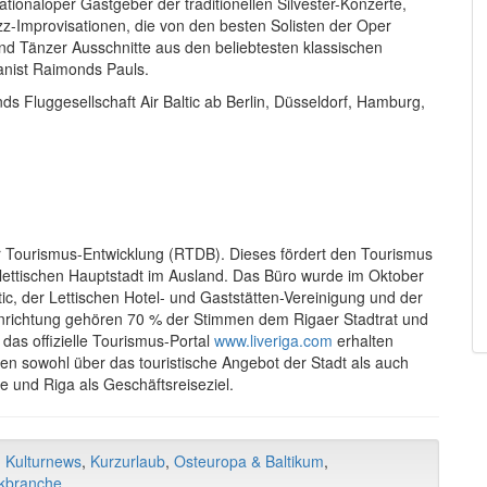
tionaloper Gastgeber der traditionellen Silvester-Konzerte,
zz-Improvisationen, die von den besten Solisten der Oper
nd Tänzer Ausschnitte aus den beliebtesten klassischen
ianist Raimonds Pauls.
ds Fluggesellschaft Air Baltic ab Berlin, Düsseldorf, Hamburg,
 für Tourismus-Entwicklung (RTDB). Dieses fördert den Tourismus
 lettischen Hauptstadt im Ausland. Das Büro wurde im Oktober
tic, der Lettischen Hotel- und Gaststätten-Vereinigung und der
Einrichtung gehören 70 % der Stimmen dem Rigaer Stadtrat und
das offizielle Tourismus-Portal
www.liveriga.com
erhalten
n sowohl über das touristische Angebot der Stadt als auch
e und Riga als Geschäftsreiseziel.
,
Kulturnews
,
Kurzurlaub
,
Osteuropa & Baltikum
,
kbranche