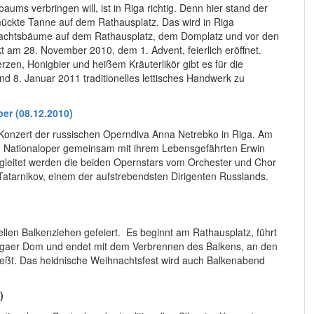
ums verbringen will, ist in Riga richtig. Denn hier stand der
ückte Tanne auf dem Rathausplatz. Das wird in Riga
achtsbäume auf dem Rathausplatz, dem Domplatz und vor den
am 28. November 2010, dem 1. Advent, feierlich eröffnet.
zen, Honigbier und heißem Kräuterlikör gibt es für die
 8. Januar 2011 traditionelles lettisches Handwerk zu
er (08.12.2010)
as Konzert der russischen Operndiva Anna Netrebko in Riga. Am
en Nationaloper gemeinsam mit ihrem Lebensgefährten Erwin
egleitet werden die beiden Opernstars vom Orchester und Chor
 Tatarnikov, einem der aufstrebendsten Dirigenten Russlands.
llen Balkenziehen gefeiert. Es beginnt am Rathausplatz, führt
Rigaer Dom und endet mit dem Verbrennen des Balkens, an den
ießt. Das heidnische Weihnachtsfest wird auch Balkenabend
)