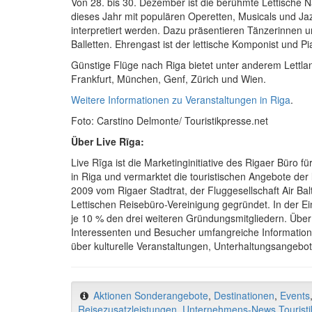
Von 28. bis 30. Dezember ist die berühmte Lettische Na
dieses Jahr mit populären Operetten, Musicals und Ja
interpretiert werden. Dazu präsentieren Tänzerinnen u
Balletten. Ehrengast ist der lettische Komponist und P
Günstige Flüge nach Riga bietet unter anderem Lettlan
Frankfurt, München, Genf, Zürich und Wien.
Weitere Informationen zu Veranstaltungen in Riga
.
Foto: Carstino Delmonte/ Touristikpresse.net
Über Live Rīga:
Live Rīga ist die Marketinginitiative des Rigaer Büro
in Riga und vermarktet die touristischen Angebote der
2009 vom Rigaer Stadtrat, der Fluggesellschaft Air Bal
Lettischen Reisebüro-Vereinigung gegründet. In der 
je 10 % den drei weiteren Gründungsmitgliedern. Über 
Interessenten und Besucher umfangreiche Informatione
über kulturelle Veranstaltungen, Unterhaltungsangebot
Aktionen Sonderangebote
,
Destinationen
,
Events
Reisezusatzleistungen
,
Unternehmens-News Touristi