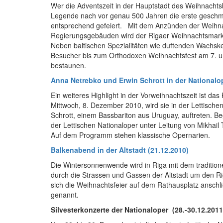
Wer die Adventszeit in der Hauptstadt des Weihnachtsba
Legende nach vor genau 500 Jahren die erste geschm
entsprechend gefeiert. Mit dem Anzünden der Weihn
Regierungsgebäuden wird der Rigaer Weihnachtsmarkt 
Neben baltischen Spezialitäten wie duftenden Wachsker
Besucher bis zum Orthodoxen Weihnachtsfest am 7. und
bestaunen.
Anna Netrebko und Erwin Schrott in der Nationalop
Ein weiteres Highlight in der Vorweihnachtszeit ist d
Mittwoch, 8. Dezember 2010, wird sie in der Lettisch
Schrott, einem Bassbariton aus Uruguay, auftreten. B
der Lettischen Nationaloper unter Leitung von Mikhail
Auf dem Programm stehen klassische Opernarien.
Balkenabend in der Altstadt (21.12.2010)
Die Wintersonnenwende wird in Riga mit dem traditione
durch die Strassen und Gassen der Altstadt um den 
sich die Weihnachtsfeier auf dem Rathausplatz anschl
genannt.
Silvesterkonzerte der Nationaloper (28.-30.12.2011