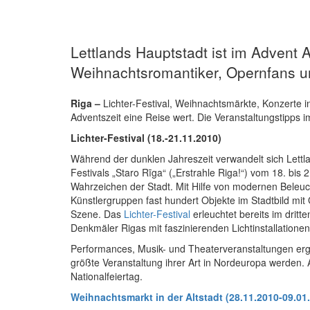
Lettlands Hauptstadt ist im Advent 
Weihnachtsromantiker, Opernfans un
Riga –
Lichter-Festival, Weihnachtsmärkte, Konzerte in
Adventszeit eine Reise wert. Die Veranstaltungstipps i
Lichter-Festival (18.-21.11.2010)
Während der dunklen Jahreszeit verwandelt sich Lettl
Festivals „Staro Rīga“ („Erstrahle Riga!“) vom 18. bis
Wahrzeichen der Stadt. Mit Hilfe von modernen Beleu
Künstlergruppen fast hundert Objekte im Stadtbild mi
Szene. Das
Lichter-Festival
erleuchtet bereits im drit
Denkmäler Rigas mit faszinierenden Lichtinstallationen
Performances, Musik- und Theaterveranstaltungen ergän
größte Veranstaltung ihrer Art in Nordeuropa werden.
Nationalfeiertag.
Weihnachtsmarkt in der Altstadt (28.11.2010-09.01