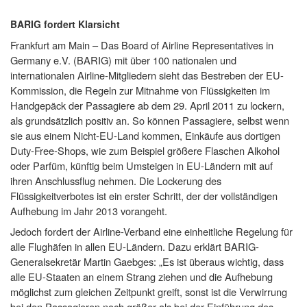
BARIG fordert Klarsicht
Frankfurt am Main – Das Board of Airline Representatives in
Germany e.V. (BARIG) mit über
100 nationalen und
internationalen Airline-Mitgliedern
sieht das Bestreben der EU-
Kommission, die Regeln zur Mitnahme von Flüssigkeiten im
Handgepäck der Passagiere ab dem 29. April 2011 zu lockern,
als grundsätzlich positiv an. So können Passagiere, selbst wenn
sie aus einem Nicht-EU-Land kommen, Einkäufe aus dortigen
Duty-Free-Shops, wie zum Beispiel größere Flaschen Alkohol
oder Parfüm, künftig beim Umsteigen in EU-Ländern mit auf
ihren Anschlussflug nehmen. Die Lockerung des
Flüssigkeitverbotes ist ein erster Schritt, der der vollständigen
Aufhebung im Jahr 2013 vorangeht.
Jedoch fordert der Airline-Verband eine einheitliche Regelung für
alle Flughäfen in allen EU-Ländern. Dazu erklärt BARIG-
Generalsekretär Martin Gaebges: „Es ist überaus wichtig, dass
alle EU-Staaten an einem Strang ziehen und die Aufhebung
möglichst zum gleichen Zeitpunkt greift, sonst ist die Verwirrung
bei den Passagieren noch größer als bei der Einführung des