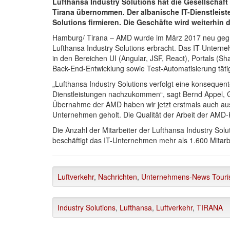
Lufthansa Industry Solutions hat die Gesellschaf
Tirana übernommen. Der albanische IT-Dienstleist
Solutions firmieren. Die Geschäfte wird weiterhin
Hamburg/ Tirana – AMD wurde im März 2017 neu gegrü
Lufthansa Industry Solutions erbracht. Das IT-Unterne
in den Bereichen UI (Angular, JSF, React), Portals (S
Back-End-Entwicklung sowie Test-Automatisierung täti
„Lufthansa Industry Solutions verfolgt eine konseque
Dienstleistungen nachzukommen“, sagt Bernd Appel, Ge
Übernahme der AMD haben wir jetzt erstmals auch aus
Unternehmen geholt. Die Qualität der Arbeit der AMD-
Die Anzahl der Mitarbeiter der Lufthansa Industry Solut
beschäftigt das IT-Unternehmen mehr als 1.600 Mitarbei
Luftverkehr
,
Nachrichten
,
Unternehmens-News Touris
Industry Solutions
,
Lufthansa
,
Luftverkehr
,
TIRANA