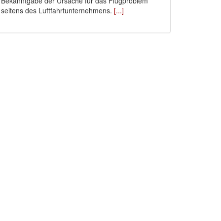
Bekanntgabe der Ursache für das Flugproblem
seitens des Luftfahrtunternehmens.
[...]