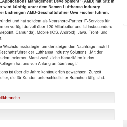
t „Applications Management Development“ (AMD) mit Sitz in
er wird künftig unter dem Namen Lufthansa Industry
 der bisherigen AMD-Geschäftsführer Uwe Fischer führen.
ndet und hat seitdem als Nearshore-Partner IT-Services für
hmen verfügt derzeit über 120 Mitarbeiter und ist insbesondere
harepoint, Camunda), Mobile (iOS, Android), Java, Front- und
g.
nte Wachstumsstrategie, um der steigenden Nachfrage nach IT-
schäftsführer der Lufthansa Industry Solutions. „Mit der
 dem externen Markt zusätzliche Kapazitäten in das
Kollegen hat uns von Anfang an überzeugt.“
ions ist über die Jahre kontinuierlich gewachsen. Zurzeit
ter, die für Kunden unterschiedlicher Branchen tätig sind.
tikbranche