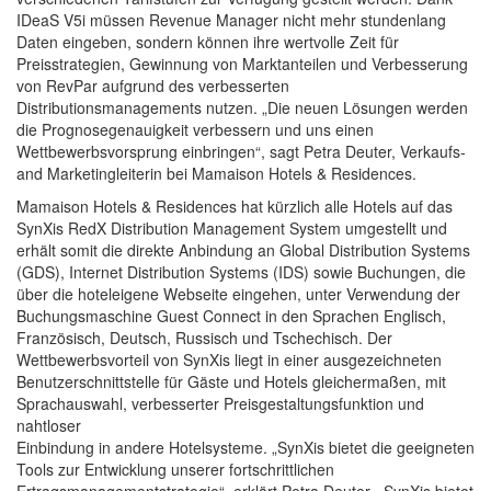
IDeaS V5i müssen Revenue Manager nicht mehr stundenlang
Daten eingeben, sondern können ihre wertvolle Zeit für
Preisstrategien, Gewinnung von Marktanteilen und Verbesserung
von RevPar aufgrund des verbesserten
Distributionsmanagements nutzen. „Die neuen Lösungen werden
die Prognosegenauigkeit verbessern und uns einen
Wettbewerbsvorsprung einbringen“, sagt Petra Deuter, Verkaufs-
and Marketingleiterin bei Mamaison Hotels & Residences.
Mamaison Hotels & Residences hat kürzlich alle Hotels auf das
SynXis RedX Distribution Management System umgestellt und
erhält somit die direkte Anbindung an Global Distribution Systems
(GDS), Internet Distribution Systems (IDS) sowie Buchungen, die
über die hoteleigene Webseite eingehen, unter Verwendung der
Buchungsmaschine Guest Connect in den Sprachen Englisch,
Französisch, Deutsch, Russisch und Tschechisch. Der
Wettbewerbsvorteil von SynXis liegt in einer ausgezeichneten
Benutzerschnittstelle für Gäste und Hotels gleichermaßen, mit
Sprachauswahl, verbesserter Preisgestaltungsfunktion und
nahtloser
Einbindung in andere Hotelsysteme. „SynXis bietet die geeigneten
Tools zur Entwicklung unserer fortschrittlichen
Ertragsmanagementstrategie“, erklärt Petra Deuter. „SynXis bietet