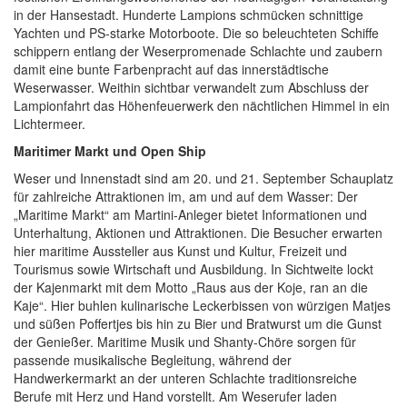
in der Hansestadt. Hunderte Lampions schmücken schnittige
Yachten und PS-starke Motorboote. Die so beleuchteten Schiffe
schippern entlang der Weserpromenade Schlachte und zaubern
damit eine bunte Farbenpracht auf das innerstädtische
Weserwasser. Weithin sichtbar verwandelt zum Abschluss der
Lampionfahrt das Höhenfeuerwerk den nächtlichen Himmel in ein
Lichtermeer.
Maritimer Markt und Open Ship
Weser und Innenstadt sind am 20. und 21. September Schauplatz
für zahlreiche Attraktionen im, am und auf dem Wasser: Der
„Maritime Markt“ am Martini-Anleger bietet Informationen und
Unterhaltung, Aktionen und Attraktionen. Die Besucher erwarten
hier maritime Aussteller aus Kunst und Kultur, Freizeit und
Tourismus sowie Wirtschaft und Ausbildung. In Sichtweite lockt
der Kajenmarkt mit dem Motto „Raus aus der Koje, ran an die
Kaje“. Hier buhlen kulinarische Leckerbissen von würzigen Matjes
und süßen Poffertjes bis hin zu Bier und Bratwurst um die Gunst
der Genießer. Maritime Musik und Shanty-Chöre sorgen für
passende musikalische Begleitung, während der
Handwerkermarkt an der unteren Schlachte traditionsreiche
Berufe mit Herz und Hand vorstellt. Am Weserufer laden