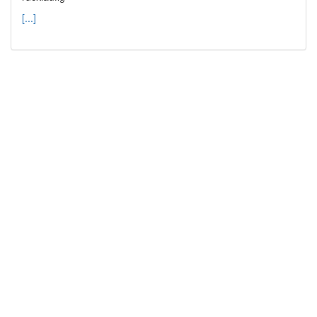
[...]