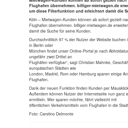
Mietwagen-Kunden können ab sofort gezielt nach 
Flughafen übernehmen. billiger-mietwagen.de erwe
um diese Filterfunktion und erleichtert damit die
Köln – Mietwagen-Kunden können ab sofort gezielt na
Flughafen übernehmen. billiger-mietwagen.de erweitert 
damit die Suche für seine Kunden.
Durchschnittlich 97 % der Nutzer der Website buchen 
in Berlin oder
München findet unser Online-Portal je nach Abholda
ungefähr zwei Drittel an
Flughäfen verfügbar“, sagt Christian Mahnke, Geschä
europäischen Städten wie
London, Madrid, Rom oder Hamburg sparen einige Anbi
Flughafen.
Dank der neuen Funktion finden Kunden per Mausklick
Außerdem können Nutzer der Internetseite nun ganz e
ermitteln. Wer sparen möchte, fährt vielleicht mit
öffentlichen Verkehrsmitteln vom Flughafen in die St
Foto: Carstino Delmonte