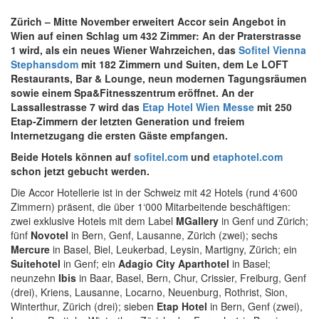
Zürich – Mitte November erweitert Accor sein Angebot in
Wien auf einen Schlag um 432 Zimmer: An der Praterstrasse
1 wird, als ein neues Wiener Wahrzeichen, das
Sofitel Vienna
Stephansdom
mit 182 Zimmern und Suiten, dem Le LOFT
Restaurants, Bar & Lounge, neun modernen Tagungsräumen
sowie einem Spa&Fitnesszentrum eröffnet. An der
Lassallestrasse 7 wird das
Etap Hotel Wien Messe
mit 250
Etap-Zimmern der letzten Generation und freiem
Internetzugang die ersten Gäste empfangen.
Beide Hotels können auf
sofitel.com
und
etaphotel.com
schon jetzt gebucht werden.
Die Accor Hotellerie ist in der Schweiz mit 42 Hotels (rund 4‘600
Zimmern) präsent, die über 1‘000 Mitarbeitende beschäftigen:
zwei exklusive Hotels mit dem Label
MGallery
in Genf und Zürich;
fünf
Novotel
in Bern, Genf, Lausanne, Zürich (zwei); sechs
Mercure
in Basel, Biel, Leukerbad, Leysin, Martigny, Zürich; ein
Suitehotel
in Genf; ein
Adagio City Aparthotel
in Basel;
neunzehn
Ibis
in Baar, Basel, Bern, Chur, Crissier, Freiburg, Genf
(drei), Kriens, Lausanne, Locarno, Neuenburg, Rothrist, Sion,
Winterthur, Zürich (drei); sieben
Etap Hotel
in Bern, Genf (zwei),