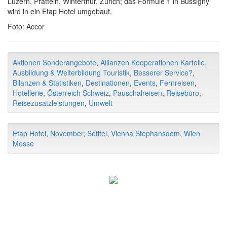
Luzern, Pratteln, Winterthur, Zürich; das Formule 1 in Bussigny
wird in ein Etap Hotel umgebaut.
Foto: Accor
Aktionen Sonderangebote
,
Allianzen Kooperationen Kartelle
,
Ausbildung & Weiterbildung Touristik
,
Besserer Service?
,
Bilanzen & Statistiken
,
Destinationen
,
Events
,
Fernreisen
,
Hotellerie
,
Österreich Schweiz
,
Pauschalreisen
,
Reisebüro
,
Reisezusatzleistungen
,
Umwelt
Etap Hotel
,
November
,
Sofitel
,
Vienna Stephansdom
,
Wien
Messe