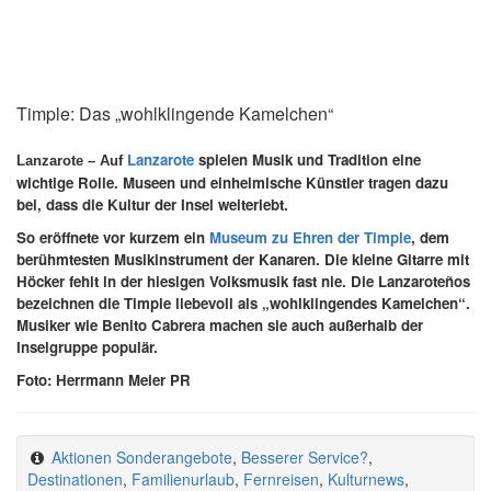
Timple: Das „wohlklingende Kamelchen“
Lanzarote
spielen Musik und Tradition eine
Lanzarote – Auf
wichtige Rolle. Museen und einheimische Künstler tragen dazu
bei, dass die Kultur der Insel weiterlebt.
So eröffnete vor kurzem ein
Museum zu Ehren der Timple
, dem
berühmtesten Musikinstrument der Kanaren. Die kleine Gitarre mit
Höcker fehlt in der hiesigen Volksmusik fast nie. Die Lanzarote
ños
bezeichnen die Timple liebevoll als „wohlklingendes Kamelchen“.
Musiker wie
Benito Cabrera machen sie auch außerhalb der
Inselgruppe populär.
Foto: Herrmann Meier PR
Aktionen Sonderangebote
,
Besserer Service?
,
Destinationen
,
Familienurlaub
,
Fernreisen
,
Kulturnews
,