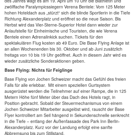
des Jahres wagt es am 19. April um 10 Uhr die Biathletin und
zwölffache Paralympicssiegern Verena Bentele: Vom 125 Meter
hohen Hoteldach aus „stürzt“ sich die blinde Sportlerin in die Tiefe
Richtung Alexanderplatz und eröffnet so die neue Saison. Bis
Herbst wird das Vier-Sterne-Superior Hotel dann wieder zur
Anlaufstelle für Einheimische und Touristen, die wie Verena
Bentele einen Adrenalinkick suchen. Tickets für den
spektakulären Flug kosten ab 49 Euro. Die Base Flying Anlage ist
an allen Wochenenden bis 30. Oktober und ab Juni zusätzlich
freitags von 10 bis 19 Uhr geöffnet. Auch in diesem Jahr wird es
wieder zusätzliche Sonderaktionen geben.
Base Flying: Nichts für Feiglinge
Base Flying von Jochen Schweizer macht das Gefühl des freien
Falls für alle erlebbar. Mit einem speziellen Gurtsystem
ausgerüstet werden die Teilnehmer auf einer Rampe, die in 125
Metern Höhe fünf Meter über das Dach des Hotels ragt, in
Position gebracht. Sobald der Steuermechanismus von einem
Jochen Schweizer Mitarbeiter ausgelöst wird, rauscht der Base
Flyer kontrolliert am Seil hängend in Sekundenschnelle senkrecht
in die Tiefe –
entlang der Außenfassade des Park Inn Berlin-
Alexanderplatz. Kurz vor der Landung erfolgt eine sanfte
Abbremsung bis zum Stillstand.