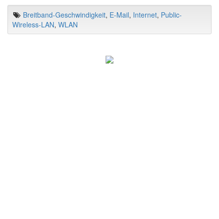
Breitband-Geschwindigkeit
,
E-Mail
,
Internet
,
Public-
Wireless-LAN
,
WLAN