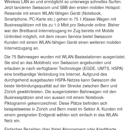
Wireless LAN an und ermöglicht so unterwegs schnelles Surfen.
Jetzt lancieren Swisscom und SBB den ersten mobilen Hotspot:
Reisende mit einem WLAN-fähigen Gerät (Notebook,
Smartphone, PC-Karte etc.) gehen in 75 1.Klasse-Wagen mit
Businessplätzen mit bis zu 1.0 Mbit pro Sekunde online. Bisher
war der Breitband-Internetzugang im Zug bereits mit Mobile
Unlimited möglich, mit dem neuen Service bietet Swisscom
Kunden mit einem WLAN-fähigen Gerät einen weiteren mobilen
Internetzugang an.
Die 75 Bahnwagen wurden mit WLAN-Basisstationen ausgerüstet.
Sie sind an das Mobilnetz von Swisscom angebunden und
erlauben je nach verfügbarer Technologie (EGDE, UMTS, HSPA)
eine breitbandige Verbindung ins Internet. Aufgrund des
durchgehend ausgebauten HSPA-Netzes kann Swisscom die
beste Verbindungsqualität auf der Strecke zwischen Bern und
Zürich gewährleisten. Die ausgerüsteten Bahnwagen mit den
Businessplätzen sind von aussen mit einem Notebook-
Piktogramm gekennzeichnet. Diese Plätze befinden sich
beispielsweise in Zürich und Bern meist im Sektor A. Kunden mit
einem geeigneten Endgerät wählen sich einfach in das WLAN-
Netz ein.
Einfaches Bezahlen über Natel Abonnement oder Kreditkarte.