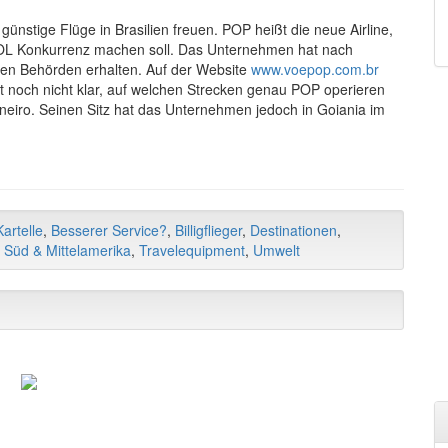
ünstige Flüge in Brasilien freuen. POP heißt die neue Airline,
r GOL Konkurrenz machen soll. Das Unternehmen hat nach
chen Behörden erhalten. Auf der Website
www.voepop.com.br
st noch nicht klar, auf welchen Strecken genau POP operieren
Janeiro. Seinen Sitz hat das Unternehmen jedoch in Goiania im
artelle
,
Besserer Service?
,
Billigflieger
,
Destinationen
,
,
Süd & Mittelamerika
,
Travelequipment
,
Umwelt