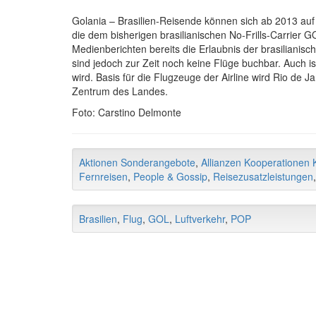
Golania – Brasilien-Reisende können sich ab 2013 auf g
die dem bisherigen brasilianischen No-Frills-Carrie
Medienberichten bereits die Erlaubnis der brasilianis
sind jedoch zur Zeit noch keine Flüge buchbar. Auch i
wird. Basis für die Flugzeuge der Airline wird Rio de 
Zentrum des Landes.
Foto: Carstino Delmonte
Aktionen Sonderangebote
,
Allianzen Kooperationen K
Fernreisen
,
People & Gossip
,
Reisezusatzleistungen
Brasilien
,
Flug
,
GOL
,
Luftverkehr
,
POP