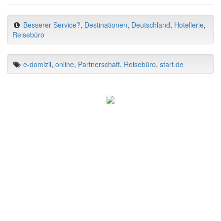
Besserer Service?
,
Destinationen
,
Deutschland
,
Hotellerie
,
Reisebüro
e-domizil
,
online
,
Partnerschaft
,
Reisebüro
,
start.de