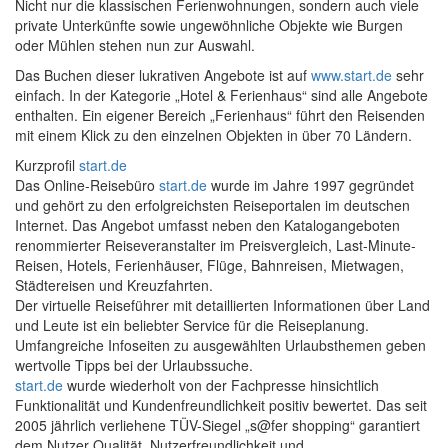
Nicht nur die klassischen Ferienwohnungen, sondern auch viele
private Unterkünfte sowie ungewöhnliche Objekte wie Burgen
oder Mühlen stehen nun zur Auswahl.
Das Buchen dieser lukrativen Angebote ist auf
www.start.de
sehr
einfach. In der Kategorie „Hotel & Ferienhaus“ sind alle Angebote
enthalten. Ein eigener Bereich „Ferienhaus“ führt den Reisenden
mit einem Klick zu den einzelnen Objekten in über 70 Ländern.
Kurzprofil
start.de
Das Online-Reisebüro
start.de
wurde im Jahre 1997 gegründet
und gehört zu den erfolgreichsten Reiseportalen im deutschen
Internet. Das Angebot umfasst neben den Katalogangeboten
renommierter Reiseveranstalter im Preisvergleich, Last-Minute-
Reisen, Hotels, Ferienhäuser, Flüge, Bahnreisen, Mietwagen,
Städtereisen und Kreuzfahrten.
Der virtuelle Reiseführer mit detaillierten Informationen über Land
und Leute ist ein beliebter Service für die Reiseplanung.
Umfangreiche Infoseiten zu ausgewählten Urlaubsthemen geben
wertvolle Tipps bei der Urlaubssuche.
start.de
wurde wiederholt von der Fachpresse hinsichtlich
Funktionalität und Kundenfreundlichkeit positiv bewertet. Das seit
2005 jährlich verliehene TÜV-Siegel „s@fer shopping“ garantiert
dem Nutzer Qualität, Nutzerfreundlichkeit und