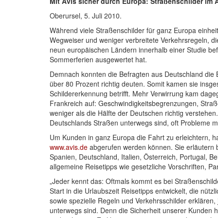
Mit Avis sicher durch Europa: Straßenschilder im 
Oberursel, 5. Juli 2010.
Während viele Straßenschilder für ganz Europa einheit
Wegweiser und weniger verbreitete Verkehrsregeln, d
neun europäischen Ländern innerhalb einer Studie befr
Sommerferien ausgewertet hat.
Demnach konnten die Befragten aus Deutschland die Be
über 80 Prozent richtig deuten. Somit kamen sie insgesa
Schildererkennung betrifft. Mehr Verwirrung kam dageg
Frankreich auf: Geschwindigkeitsbegrenzungen, Stra
weniger als die Hälfte der Deutschen richtig verstehe
Deutschlands Straßen unterwegs sind, oft Probleme mit
Um Kunden in ganz Europa die Fahrt zu erleichtern, ha
www.avis.de
abgerufen werden können. Sie erläutern b
Spanien, Deutschland, Italien, Österreich, Portugal, 
allgemeine Reisetipps wie gesetzliche Vorschriften, 
„Jeder kennt das: Oftmals kommt es bei Straßenschil
Start in die Urlaubszeit Reisetipps entwickelt, die nüt
sowie spezielle Regeln und Verkehrsschilder erklären,
unterwegs sind. Denn die Sicherheit unserer Kunden ha