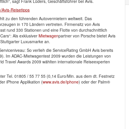
tlich“, sagt Frank Lüders, Geschäftsführer bei Avis.
/Avis-Reisetipps
hlt zu den führenden Autovermietern weltweit. Das
hrzeugen in 170 Ländern vertreten. Firmensitz von Avis
t rund 330 Stationen und eine Flotte von durchschnittlich
 Cars“: Als exklusiver
Mietwagen
partner von Porsche bietet Avis
Stuttgarter Luxusmarke an.
rviceniveau: So verlieh die ServiceRating GmbH Avis bereits
2009). Im ADAC-Mietwagentest 2009 wurden die Leistungen von
rld Travel Awards 2009 wählten internationale Reiseexperten
er Tel. 01805 / 55 77 55 (0,14 Euro/Min. aus dem dt. Festnetz
 der iPhone Applikation (
www.avis.de/iphone
) oder der Palm®