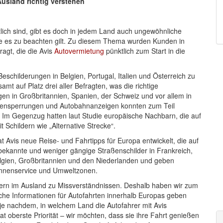
Ausland richtig verstehen
lich sind, gibt es doch in jedem Land auch ungewöhnliche
ie es zu beachten gilt. Zu diesem Thema wurden Kunden in
agt, die die Avis
Autovermietung
pünktlich zum Start in die
schilderungen in Belgien, Portugal, Italien und Österreich zu
mt auf Platz drei aller Befragten, was die richtige
en in Großbritannien, Spanien, der Schweiz und vor allem in
ßensperrungen und Autobahnanzeigen konnten zum Teil
n. Im Gegenzug hatten laut Studie europäische Nachbarn, die auf
 Schildern wie „Alternative Strecke“.
t Avis neue Reise- und Fahrtipps für Europa entwickelt, die auf
ekannte und weniger gängige Straßenschilder in Frankreich,
Belgien, Großbritannien und den Niederlanden und geben
Pannenservice und Umweltzonen.
dern im Ausland zu Missverständnissen. Deshalb haben wir zum
zliche Informationen für Autofahrten innerhalb Europas geben
 je nachdem, in welchem Land die Autofahrer mit Avis
t oberste Priorität – wir möchten, dass sie ihre Fahrt genießen