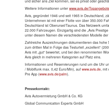
und sicher ans Ziel kommen, sei es privat oder geschäf
Weitere Informationen unter
www.avis.de/Topangebote
Avis, gegründet 1946 und seit 1965 in Deutschland, zä
Unternehmen ist mit einer Flotte von über 350.000 Fa
Deutschland ist Oberursel/Taunus. Das Netzwerk umfass
22.000 Fahrzeugen. Einzigartig sind die „Avis Prestige
unter diesem Namen die verschiedensten Modelle der 
Zahlreiche Auszeichnungen dokumentieren das hohe Se
zum dritten Mal in Folge das Testurteil „exzellent“ (
Avis mit „gut“ bewertet, und bei den renommierten Wo
Avis gleich in mehreren Kategorien auf Platz eins.
Informationen und Reservierungen rund um die Uhr unt
/ Mobilfunk max. 0,42 Euro/Min), auf
www.avis.de
, mit
Pre App (
www.avis.de/palm
).
Pressekontakt:
Avis Autovermietung GmbH & Co. KG
Global Communication Experts GmbH