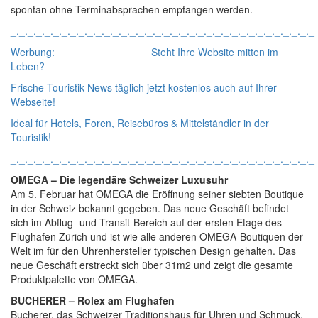
spontan ohne Terminabsprachen empfangen werden.
_._._._._._._._._._._._._._._._._._._._._._._._._._._._._._._._._._._._
Werbung: Steht Ihre Website mitten im
Leben?
Frische Touristik-News täglich jetzt kostenlos auch auf Ihrer
Webseite!
Ideal für Hotels, Foren, Reisebüros & Mittelständler in der
Touristik!
_._._._._._._._._._._._._._._._._._._._._._._._._._._._._._._._._._._._
OMEGA – Die legendäre Schweizer Luxusuhr
Am 5. Februar hat OMEGA die Eröffnung seiner siebten Boutique
in der Schweiz bekannt gegeben. Das neue Geschäft befindet
sich im Abflug- und Transit-Bereich auf der ersten Etage des
Flughafen Zürich und ist wie alle anderen OMEGA-Boutiquen der
Welt im für den Uhrenhersteller typischen Design gehalten. Das
neue Geschäft erstreckt sich über 31m2 und zeigt die gesamte
Produktpalette von OMEGA.
BUCHERER – Rolex am Flughafen
Bucherer, das Schweizer Traditionshaus für Uhren und Schmuck,