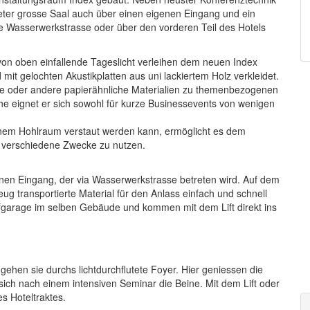
ter grosse Saal auch über einen eigenen Eingang und ein
ie Wasserwerkstrasse oder über den vorderen Teil des Hotels
von oben einfallende Tageslicht verleihen dem neuen Index
t gelochten Akustikplatten aus uni lackiertem Holz verkleidet.
ate oder andere papierähnliche Materialien zu themenbezogenen
e eignet er sich sowohl für kurze Businessevents von wenigen
einem Hohlraum verstaut werden kann, ermöglicht es dem
 verschiedene Zwecke zu nutzen.
nen Eingang, der via Wasserwerkstrasse betreten wird. Auf dem
g transportierte Material für den Anlass einfach und schnell
efgarage im selben Gebäude und kommen mit dem Lift direkt ins
ehen sie durchs lichtdurchflutete Foyer. Hier geniessen die
ich nach einem intensiven Seminar die Beine. Mit dem Lift oder
s Hoteltraktes.