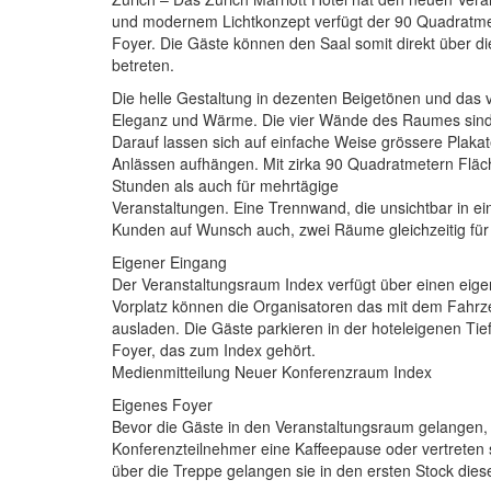
und modernem Lichtkonzept verfügt der 90 Quadratme
Foyer. Die Gäste können den Saal somit direkt über d
betreten.
Die helle Gestaltung in dezenten Beigetönen und das 
Eleganz und Wärme. Die vier Wände des Raumes sind mi
Darauf lassen sich auf einfache Weise grössere Plak
Anlässen aufhängen. Mit zirka 90 Quadratmetern Fläch
Stunden als auch für mehrtägige
Veranstaltungen. Eine Trennwand, die unsichtbar in 
Kunden auf Wunsch auch, zwei Räume gleichzeitig für
Eigener Eingang
Der Veranstaltungsraum Index verfügt über einen eige
Vorplatz können die Organisatoren das mit dem Fahrzeu
ausladen. Die Gäste parkieren in der hoteleigenen Ti
Foyer, das zum Index gehört.
Medienmitteilung Neuer Konferenzraum Index
Eigenes Foyer
Bevor die Gäste in den Veranstaltungsraum gelangen, g
Konferenzteilnehmer eine Kaffeepause oder vertreten s
über die Treppe gelangen sie in den ersten Stock diese