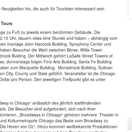
Neuigkeiten hin, die auch für Touristen interessant sein
 Tours
änge zu Fuß zu jeweils einem berühmten Gebäude. Die
2.15 Uhr, dauern etwa eine Stunde und haben – abhängig vom
hen montags John Hancock Building, Symphony Center und
haben Besucher die Wahl zwischen Börse, Willis Tower
nock Bulding. Der Mittwoch gehört LaSalle Street Towers of
e, donnerstags folgen Fine Arts Building, Santa Fe Building
bhaber zum Marquette Building, Monadnock Building, Sullivan
 City, County und State geführt. Veranstalter ist die Chicago
llar pro Person. Den jeweiligen Treffpunkt gibt es unter
dway in Chicago“ anlässlich des jährlich stattfindenden
rk. Die Besucher sind aufgefordert, sich nach ihrer
stümieren. „Broadways in Chicago“ gehören mehrere Theater in
- und Kulturmetropole Chicago das Beste vom Broadway zu
 „Die Hexen von Oz“. Hinzu kommen weltbekannte Produktionen