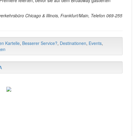
Premiere feierten, bevor sie auf dem Broadway gastierten
rkehrsbüro Chicago & Illinois, Frankfurt/Main, Telefon 069-255
en Kartelle
,
Besserer Service?
,
Destinationen
,
Events
,
gen
A