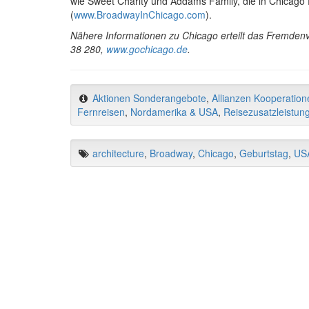
wie Sweet Charity und Addams Family, die in Chicago 
(
www.BroadwayInChicago.com
).
Nähere Informationen zu Chicago erteilt das Fremdenve
38 280,
www.gochicago.de
.
Aktionen Sonderangebote
,
Allianzen Kooperation
Fernreisen
,
Nordamerika & USA
,
Reisezusatzleistun
architecture
,
Broadway
,
Chicago
,
Geburtstag
,
US