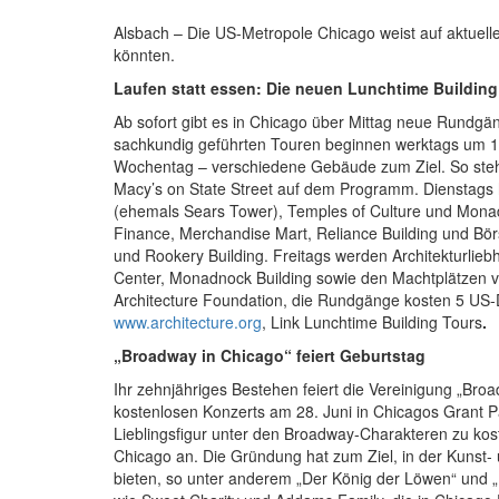
Alsbach – Die US-Metropole Chicago weist auf aktuelle 
könnten.
Laufen statt essen: Die neuen Lunchtime Building
Ab sofort gibt es in Chicago über Mittag neue Rundg
sachkundig geführten Touren beginnen werktags um 1
Wochentag – verschiedene Gebäude zum Ziel. So ste
Macy’s on State Street auf dem Programm. Dienstags 
(ehemals Sears Tower), Temples of Culture und Monad
Finance, Merchandise Mart, Reliance Building und Börs
und Rookery Building. Freitags werden Architekturlie
Center, Monadnock Building sowie den Machtplätzen von
Architecture Foundation, die Rundgänge kosten 5 US-Do
www.architecture.org
, Link Lunchtime Building Tours
.
„Broadway in Chicago“ feiert Geburtstag
Ihr zehnjähriges Bestehen feiert die Vereinigung „Broa
kostenlosen Konzerts am 28. Juni in Chicagos Grant Pa
Lieblingsfigur unter den Broadway-Charakteren zu ko
Chicago an. Die Gründung hat zum Ziel, in der Kunst
bieten, so unter anderem „Der König der Löwen“ und