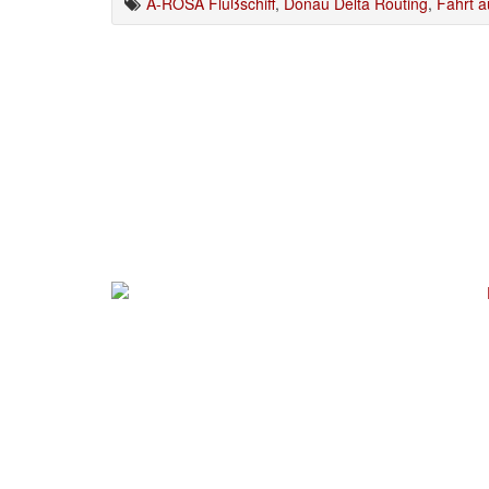
A-ROSA Flußschiff
,
Donau Delta Routing
,
Fahrt 