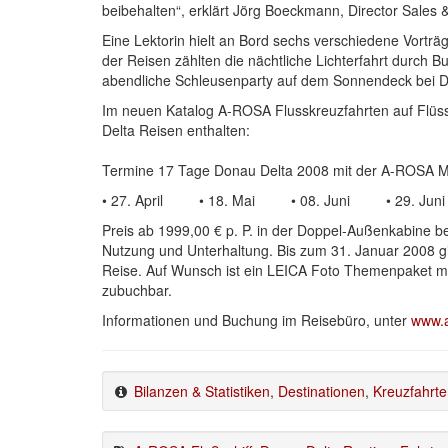
beibehalten“, erklärt Jörg Boeckmann, Director Sales
Eine Lektorin hielt an Bord sechs verschiedene Vort
der Reisen zählten die nächtliche Lichterfahrt durch B
abendliche Schleusenparty auf dem Sonnendeck bei Du
Im neuen Katalog A-ROSA Flusskreuzfahrten auf Flüss
Delta Reisen enthalten:
Termine 17 Tage Donau Delta 2008 mit der A-ROSA M
• 27. April • 18. Mai • 08. Juni • 29. Jun
Preis ab 1999,00 € p. P. in der Doppel-Außenkabine be
Nutzung und Unterhaltung. Bis zum 31. Januar 2008 g
Reise. Auf Wunsch ist ein LEICA Foto Themenpaket mi
zubuchbar.
Informationen und Buchung im Reisebüro, unter
www.a
Bilanzen & Statistiken
,
Destinationen
,
Kreuzfahrte