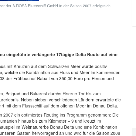
r der A-ROSA Flussschiff GmbH in der Saison 2007 erfolgreich
eu eingeführte verlängerte 17tägige Delta Route auf eine
aus mit Kreuzen auf dem Schwarzen Meer wurde positiv
te, welche die Kombination aus Fluss und Meer im kommenden
2008 der Frühbucher-Rabatt von 350,00 Euro pro Person und
va, Belgrad und Bukarest durchs Eiserne Tor bis zum
urerlebnis. Neben sieben verschiedenen Ländern erwartete die
rt mit dem Flussschiff auf dem offenen Meer im Donau Delta.
on 2007 ein optimiertes Routing ins Programm genommen: Die
Rumänien hinaus bis zum Kilometer – 9 und kreuzt im
chauspiel im Weltnaturerbe Donau Delta und eine Kombination
 unseren Gästen hervorragend an und wird für die Saison 2008