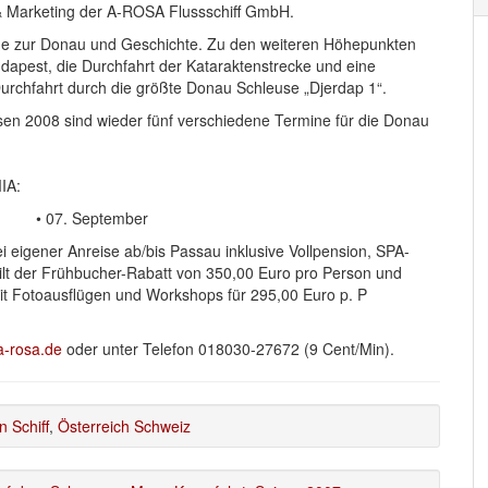
 & Marketing der A-ROSA Flussschiff GmbH.
räge zur Donau und Geschichte. Zu den weiteren Höhepunkten
udapest, die Durchfahrt der Kataraktenstrecke und eine
rchfahrt durch die größte Donau Schleuse „Djerdap 1“.
en 2008 sind wieder fünf verschiedene Termine für die Donau
IA:
i • 07. September
i eigener Anreise ab/bis Passau inklusive Vollpension, SPA-
ilt der Frühbucher-Rabatt von 350,00 Euro pro Person und
t Fotoausflügen und Workshops für 295,00 Euro p. P
-rosa.de
oder unter Telefon 018030-27672 (9 Cent/Min).
n Schiff
,
Österreich Schweiz