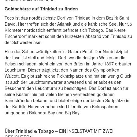
Goldschätze auf Trinidad zu finden
Toco ist das nordöstlichste Dorf von Trinidad in dem Bezirk Saint
David. Hier treffen sich der Atlantik und die karibische See. Nur 35
Kilometer nordöstlich entfernt befindet sich Tobago. Das kleine
Fischerdorf markiert somit den kürzesten Abstand von Trinidad zu
der Schwesterinsel.
Eine der Sehenswürdigkeiten ist Galera Point.
Der Nordostzipfel
der Insel ist steil und felsig. Dort, wo die riesigen Wellen an die
Felsen schlagen, steht ein von den Briten im Jahre 1897 erbauter
Leuchturm. Dieser trägt jetzt den Namen des Olympioniken
Walcott. Es gibt zahlreiche Picknickplätze und mit ein wenig Glück
ist auch der Leuchtturmwärter anwesend und erlaubt es den
Besuchern den Leuchtturm zu besichtigen. Das Dorf ist auch für
seine Küstenlinie mit vielen kleinen versteckten goldenen
Sandstränden bekannt und bietet einige der besten Surfplätze in
der Karibik. Hervorzuheben sind hier die von Kokospalmen
umgebenen Balandra Bay und Big Bay.
Über Trinidad & Tobago –
EIN INSELSTAAT MIT ZWEI
GESICHTERN