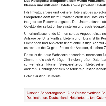
Das Hotelportal Sleeperette.com wurde vollkommen 
kleinen und mittleren Hotels sowie privaten Unter
Für Privatquartiere und kleinere Hotels gibt es ab sofo
Sleeperette.com
bietet Privatanbietern und Hoteliers
integriertem Reservierungstool. Der Unterkunftsanbi
Objektbilder selbst online einstellen und auch jederzei
Unterkunftssuchende können so das Angebot einzelner
Anfrage bei Unterkunftsanbietern und Hotels ist für
Suchenden und Anbietern findet ohne lästige Agentur 
es sich um die Original-Preise der Anbieter, die ohne 
Damit ist die neue Websseite besonders interessant für
Zimmern, die sich Verträge mit vielen großen Datenba
schwer leisten können.
Sleeperette.com
bietet seinen
anderen Buchungsportalen besonders günstige Konditi
Foto: Carstino Delmonte
Aktionen Sonderangebote
,
Auto Strassenverkehr
,
Be
Destinationen
,
Deutschland
,
Hotellerie
,
Italien
,
Öster