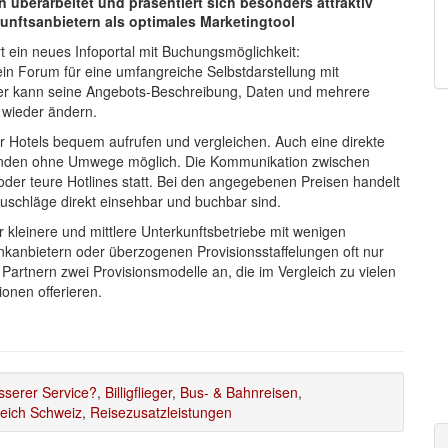
überarbeitet und präsentiert sich besonders attraktiv
kunftsanbietern als optimales Marketingtool
rt ein neues Infoportal mit Buchungsmöglichkeit:
 ein Forum für eine umfangreiche Selbstdarstellung mit
eter kann seine Angebots-Beschreibung, Daten und mehrere
t wieder ändern.
 Hotels bequem aufrufen und vergleichen. Auch eine direkte
 Kunden ohne Umwege möglich. Die Kommunikation zwischen
oder teure Hotlines statt. Bei den angegebenen Preisen handelt
Zuschläge direkt einsehbar und buchbar sind.
 kleinere und mittlere Unterkunftsbetriebe mit wenigen
nkanbietern oder überzogenen Provisionsstaffelungen oft nur
 Partnern zwei Provisionsmodelle an, die im Vergleich zu vielen
onen offerieren.
sserer Service?
,
Billigflieger
,
Bus- & Bahnreisen
,
reich Schweiz
,
Reisezusatzleistungen