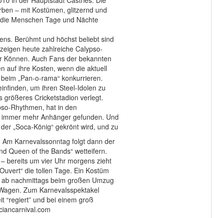
ben – mit Kostümen, glitzernd und
ie die Menschen Tage und Nächte
ens. Berühmt und höchst beliebt sind
 zeigen heute zahlreiche Calypso-
hr Können. Auch Fans der bekannten
 auf ihre Kosten, wenn die aktuell
 beim „Pan-o-rama“ konkurrieren.
infinden, um ihren Steel-Idolen zu
s größeres Cricketstadion verlegt.
ypso-Rhythmen, hat in den
ik immer mehr Anhänger gefunden. Und
der „Soca-König“ gekrönt wird, und zu
 Am Karnevalssonntag folgt dann der
nd Queen of the Bands“ wetteifern.
 – bereits um vier Uhr morgens zieht
’Ouvert“ die tollen Tage. Ein Kostüm
rst ab nachmittags beim großen Umzug
 Wagen. Zum Karnevalsspektakel
eit “regiert” und bei einem groß
ciancarnival.com