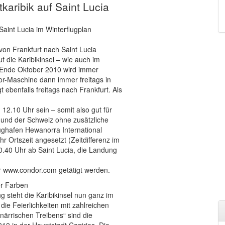
tkaribik auf Saint Lucia
Saint Lucia im Winterflugplan
von Frankfurt nach Saint Lucia
f die Karibikinsel – wie auch im
 Ende Oktober 2010 wird immer
r-Maschine dann immer freitags in
 ebenfalls freitags nach Frankfurt. Als
12.10 Uhr sein – somit also gut für
 und der Schweiz ohne zusätzliche
ughafen Hewanorra International
hr Ortszeit angesetzt (Zeitdifferenz im
0.40 Uhr ab Saint Lucia, die Landung
r www.condor.com getätigt werden.
er Farben
steht die Karibikinsel nun ganz im
ie Feierlichkeiten mit zahlreichen
närrischen Treibens“ sind die
10 in der Hauptstadt Castries. Die