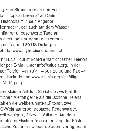
ang zum Strand oder an den Pool
tur „Tropical Dreams“ auf Saint
 „Beachchair“ in sein Angebot
allonrädern, der auch auf dem Wasser
uhlfahrer unbeschwerte Tage am
 direkt bei der Agentur im voraus
r pro Tag und 80 US-Dollar pro
eb.de, www.mytropicaldreams.net)
nt Lucia Tourist Board erhältlich: Unter Telefon
 per E-Mail unter info@stlucia.org. In der
unter Telefon +41 (0)41 – 661 26 90 und Fax +41
aintlucia.de und www.stlucia.org vielfältige
ur Verfügung.
den Kleinen Antillen. Sie ist die zweitgrößte
lichen Vielfalt gerne als die „schöne Helena
ählen die weltberühmten „Pitons“, zwei
O-Weltnaturerbe, tropische Regenwälder,
weit wenigen „Drive-in“ Vulkane. Auf dem
den ruhigen Fischerdörfchen entlang der Küste
ribische Kultur live erleben. Zudem verfügt Saint