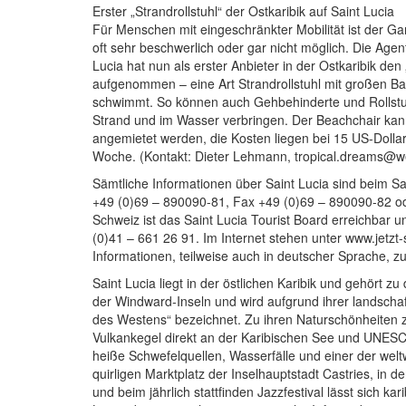
Erster „Strandrollstuhl“ der Ostkaribik auf Saint Lucia
Für Menschen mit eingeschränkter Mobilität ist der G
oft sehr beschwerlich oder gar nicht möglich. Die Agen
Lucia hat nun als erster Anbieter in der Ostkaribik den
aufgenommen – eine Art Strandrollstuhl mit großen B
schwimmt. So können auch Gehbehinderte und Rollst
Strand und im Wasser verbringen. Der Beachchair kann
angemietet werden, die Kosten liegen bei 15 US-Dolla
Woche. (Kontakt: Dieter Lehmann, tropical.dreams@w
Sämtliche Informationen über Saint Lucia sind beim Sai
+49 (0)69 – 890090-81, Fax +49 (0)69 – 890090-82 oder
Schweiz ist das Saint Lucia Tourist Board erreichbar 
(0)41 – 661 26 91. Im Internet stehen unter www.jetzt-s
Informationen, teilweise auch in deutscher Sprache, z
Saint Lucia liegt in der östlichen Karibik und gehört zu 
der Windward-Inseln und wird aufgrund ihrer landschaft
des Westens“ bezeichnet. Zu ihren Naturschönheiten z
Vulkankegel direkt an der Karibischen See und UNESC
heiße Schwefelquellen, Wasserfälle und einer der welt
quirligen Marktplatz der Inselhauptstadt Castries, in 
und beim jährlich stattfinden Jazzfestival lässt sich ka