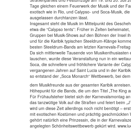
Tage gleichen einem Feuerwerk der Musik und der Far
exotisch wie in Rio, und Calypso- und Soca-Musik, d
ausgelassen durchtanzen lässt.
Insgesamt steht die Musik im Mittelpunkt des Gescheh
etwa die “Calypso tents”: Früher in Zelten beheimatet,
Gruppen bei Musik-Shows auf den Bühnen der Insel i
und für die Karibik typischen Steeldrum-Klänge kommen
besten Steeldrum-Bands am letzten Karnevals-Freitag
Da sich mittlerweile Tausende von Musikenthusiasten e
lauschen, wurde diese Veranstaltung nun in ein weitau
Soca, die schnellere und fröhlichere Variante der Cal
vergangenen Jahren auf Saint Lucia und in der Karib
so entstand der „Soca Monarch“ Wettbewerb, bei dem 
dem Musikfreunde aus der gesamten Karibik anreisen.
Höhepunkt für die Bands, die um den Titel „The King a
Für Frühaufsteher bietet sich der Karnevalsmontag an
das tanzwütige Volk auf die Straßen und feiert beim „J
wird um diese Zeit allerdings noch nicht benötigt – e
mit exotischen Kostümen und prächtig geschmückten
gehört natürlich eine Prinzessin, die in der Karnevalsz
angelegten Schönheitswettbewerb gekürt wird. www.lu