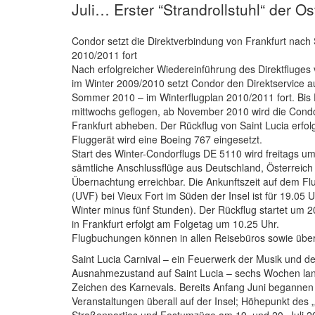
Juli… Erster “Strandrollstuhl“ der Os
Condor setzt die Direktverbindung von Frankfurt nach 
2010/2011 fort
Nach erfolgreicher Wiedereinführung des Direktfluges 
im Winter 2009/2010 setzt Condor den Direktservice au
Sommer 2010 – im Winterflugplan 2010/2011 fort. Bis
mittwochs geflogen, ab November 2010 wird die Condo
Frankfurt abheben. Der Rückflug von Saint Lucia erfolgt
Fluggerät wird eine Boeing 767 eingesetzt.
Start des Winter-Condorflugs DE 5110 wird freitags um 
sämtliche Anschlussflüge aus Deutschland, Österreich
Übernachtung erreichbar. Die Ankunftszeit auf dem Fl
(UVF) bei Vieux Fort im Süden der Insel ist für 19.05 U
Winter minus fünf Stunden). Der Rückflug startet um 2
in Frankfurt erfolgt am Folgetag um 10.25 Uhr.
Flugbuchungen können in allen Reisebüros sowie übe
Saint Lucia Carnival – ein Feuerwerk der Musik und d
Ausnahmezustand auf Saint Lucia – sechs Wochen lang 
Zeichen des Karnevals. Bereits Anfang Juni begannen d
Veranstaltungen überall auf der Insel; Höhepunkt des „
Straßenparties und Festumzüge am 19. und 20. Juli 20