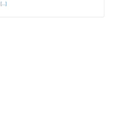
[...]