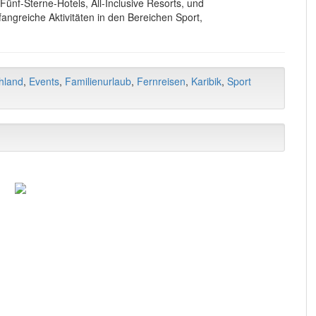
 Fünf-Sterne-Hotels, All-Inclusive Resorts, und
angreiche Aktivitäten in den Bereichen Sport,
hland
,
Events
,
Familienurlaub
,
Fernreisen
,
Karibik
,
Sport