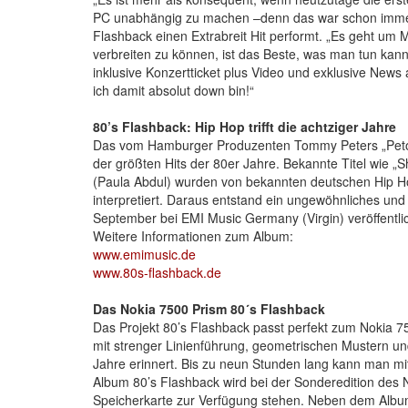
PC unabhängig zu machen –denn das war schon immer 
Flashback einen Extrabreit Hit performt. „Es geht um
verbreiten zu können, ist das Beste, was man tun kann
inklusive Konzertticket plus Video und exklusive Ne
ich damit absolut down bin!“
80’s Flashback: Hip Hop trifft die achtziger Jahre
Das vom Hamburger Produzenten Tommy Peters „Petone“
der größten Hits der 80er Jahre. Bekannte Titel wie „S
(Paula Abdul) wurden von bekannten deutschen Hip Hop
interpretiert. Daraus entstand ein ungewöhnliches u
September bei EMI Music Germany (Virgin) veröffentlic
Weitere Informationen zum Album:
www.emimusic.de
www.80s-flashback.de
Das Nokia 7500 Prism 80´s Flashback
Das Projekt 80’s Flashback passt perfekt zum Nokia 
mit strenger Linienführung, geometrischen Mustern un
Jahre erinnert. Bis zu neun Stunden lang kann man m
Album 80’s Flashback wird bei der Sonderedition des
Speicherkarte zur Verfügung stehen. Neben dem Album b