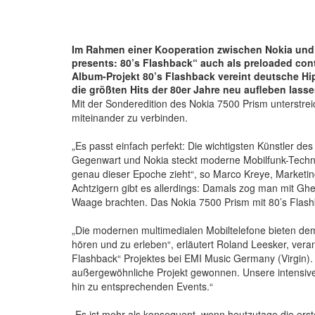
Im Rahmen einer Kooperation zwischen Nokia und
presents: 80’s Flashback“ auch als preloaded con
Album-Projekt 80’s Flashback vereint deutsche Hi
die größten Hits der 80er Jahre neu aufleben lasse
Mit der Sonderedition des Nokia 7500 Prism unterstreic
miteinander zu verbinden.
„Es passt einfach perfekt: Die wichtigsten Künstler de
Gegenwart und Nokia steckt moderne Mobilfunk-Technik
genau dieser Epoche zieht“, so Marco Kreye, Marketi
Achtzigern gibt es allerdings: Damals zog man mit Ghe
Waage brachten. Das Nokia 7500 Prism mit 80’s Flas
„Die modernen multimedialen Mobiltelefone bieten dem
hören und zu erleben“, erläutert Roland Leesker, veran
Flashback“ Projektes bei EMI Music Germany (Virgin).
außergewöhnliche Projekt gewonnen. Unsere intensive
hin zu entsprechenden Events.“
„Es ist mehr als konsequent, wenn heutzutage die ers