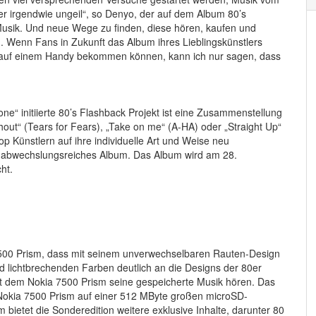
irgendwie ungeil“, so Denyo, der auf dem Album 80’s
 Musik. Und neue Wege zu finden, diese hören, kaufen und
. Wenn Fans in Zukunft das Album ihres Lieblingskünstlers
ws auf einem Handy bekommen können, kann ich nur sagen, dass
 initiierte 80’s Flashback Projekt ist eine Zusammenstellung
hout“ (Tears for Fears), „Take on me“ (A-HA) oder „Straight Up“
 Künstlern auf ihre individuelle Art und Weise neu
nd abwechslungsreiches Album. Das Album wird am 28.
ht.
7500 Prism, dass mit seinem unverwechselbaren Rauten-Design
d lichtbrechenden Farben deutlich an die Designs der 80er
it dem Nokia 7500 Prism seine gespeicherte Musik hören. Das
 Nokia 7500 Prism auf einer 512 MByte großen microSD-
ietet die Sonderedition weitere exklusive Inhalte, darunter 80