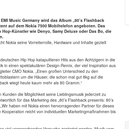
 EMI Music Germany wird das Album „80’s Flashback
tent auf dem Nokia 7500 Mobiltelefon angeboten. Das
p Hop-Künstler wie Denyo, Samy Deluxe oder Das Bo, die
n.
ht Nokia seine Vorreiterrolle, Hardware und Inhalte gezielt
s deutschen Hip Hop katapultieren Hits aus den Achtzigern in die
 in einen spektakulären Design-Remix, der viel Inspiration aus
ngleiter CMO Nokia. „Einen großen Unterschied zu den
ttoblastern um die Häuser, die schon mal gut 8kg auf die
hback wiegt heute kaum mehr als 80 Gramm.“
 Kunden die Möglichkeit seine Lieblingsmusik jederzeit zu
twortlich für das Marketing des „80’s Flashback presents: 80’s
 „Wir haben mit Nokia einen hervorragenden Partner für dieses
 Kooperation reicht von individuellen Marketingmaßnahmen bis
ten viel versprechenden Versuche gestartet werden, Musik vom