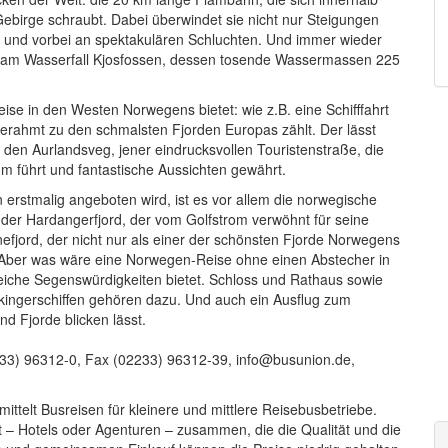
birge schraubt. Dabei überwindet sie nicht nur Steigungen
s und vorbei an spektakulären Schluchten. Und immer wieder
e am Wasserfall Kjosfossen, dessen tosende Wassermassen 225
ise in den Westen Norwegens bietet: wie z.B. eine Schifffahrt
gerahmt zu den schmalsten Fjorden Europas zählt. Der lässt
 den Aurlandsveg, jener eindrucksvollen Touristenstraße, die
m führt und fantastische Aussichten gewährt.
n erstmalig angeboten wird, ist es vor allem die norwegische
n der Hardangerfjord, der vom Golfstrom verwöhnt für seine
efjord, der nicht nur als einer der schönsten Fjorde Norwegens
. Aber was wäre eine Norwegen-Reise ohne einen Abstecher in
lreiche Segenswürdigkeiten bietet. Schloss und Rathaus sowie
ingerschiffen gehören dazu. Und auch ein Ausflug zum
d Fjorde blicken lässt.
233) 96312-0, Fax (02233) 96312-39, info@busunion.de,
ittelt Busreisen für kleinere und mittlere Reisebusbetriebe.
rt – Hotels oder Agenturen – zusammen, die die Qualität und die