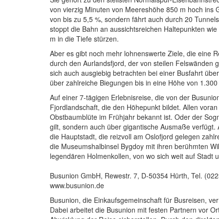
von vierzig Minuten von Meereshöhe 850 m hoch ins Ge
von bis zu 5,5 %, sondern fährt auch durch 20 Tunnel
stoppt die Bahn an aussichtsreichen Haltepunkten wi
m in die Tiefe stürzen.
Aber es gibt noch mehr lohnenswerte Ziele, die eine Re
durch den Aurlandsfjord, der von steilen Felswänden 
sich auch ausgiebig betrachten bei einer Busfahrt über
über zahlreiche Biegungen bis in eine Höhe von 1.300 
Auf einer 7-tägigen Erlebnisreise, die von der Busunio
Fjordlandschaft, die den Höhepunkt bildet. Allen vora
Obstbaumblüte im Frühjahr bekannt ist. Oder der Sogn
gilt, sondern auch über gigantische Ausmaße verfügt
die Hauptstadt, die reizvoll am Oslofjord gelegen zah
die Museumshalbinsel Bygdoy mit ihren berühmten Wik
legendären Holmenkollen, von wo sich weit auf Stadt un
Busunion GmbH, Rewestr. 7, D-50354 Hürth, Tel. (02
www.busunion.de
Busunion, die Einkaufsgemeinschaft für Busreisen, verm
Dabei arbeitet die Busunion mit festen Partnern vor O