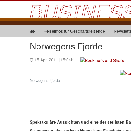
Reiseinfos für Geschäftsreisende
Newslett
Norwegens Fjorde
15 Apr. 2011 [15:04h]
Norwegens Fjorde
Spektakuläre Aussichten und eine der steilsten B
Sie gehört zu den steilsten Normalspur-Eisenbahnstrec