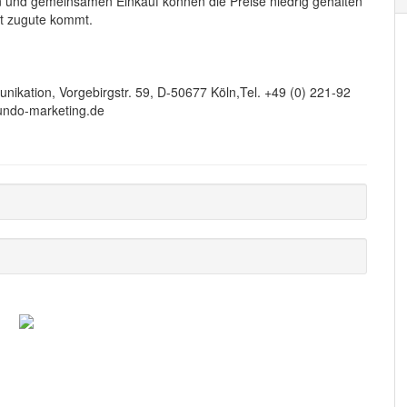
en und gemeinsamen Einkauf können die Preise niedrig gehalten
ft zugute kommt.
ikation, Vorgebirgstr. 59, D-50677 Köln,Tel. +49 (0) 221-92
undo-marketing.de