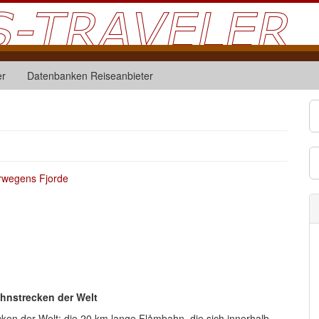
er
Datenbanken Reiseanbieter
ahnstrecken der Welt
ken der Welt: die 20 km lange Flåmbahn, die sich innerhalb