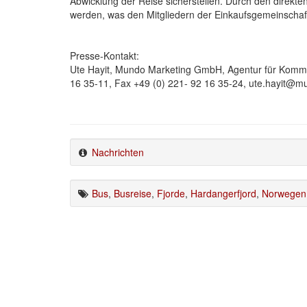
Abwicklung der Reise sicherstellen. Durch den direkt
werden, was den Mitgliedern der Einkaufsgemeinscha
Presse-Kontakt:
Ute Hayit, Mundo Marketing GmbH, Agentur für Kommun
16 35-11, Fax +49 (0) 221- 92 16 35-24, ute.hayit@m
Nachrichten
Bus
,
Busreise
,
Fjorde
,
Hardangerfjord
,
Norwegen