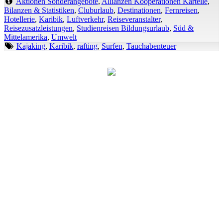
Aktionen Sonderangebote
,
Allianzen Kooperationen Kartelle
,
Bilanzen & Statistiken
,
Cluburlaub
,
Destinationen
,
Fernreisen
,
Hotellerie
,
Karibik
,
Luftverkehr
,
Reiseveranstalter
,
Reisezusatzleistungen
,
Studienreisen Bildungsurlaub
,
Süd &
Mittelamerika
,
Umwelt
Kajaking
,
Karibik
,
rafting
,
Surfen
,
Tauchabenteuer