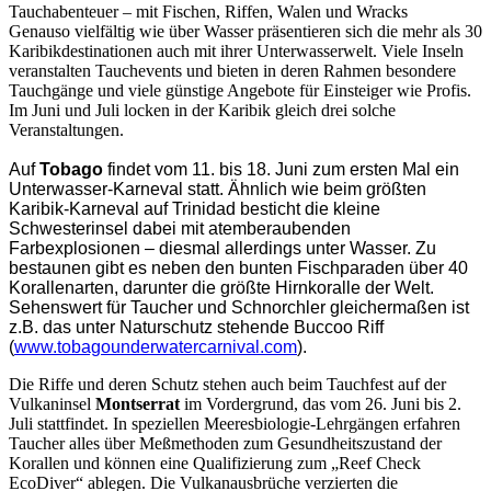
Tauchabenteuer – mit Fischen, Riffen, Walen und Wracks
Genauso vielfältig wie über Wasser präsentieren sich die mehr als 30
Karibikdestinationen auch mit ihrer Unterwasserwelt. Viele Inseln
veranstalten Tauchevents und bieten in deren Rahmen besondere
Tauchgänge und viele günstige Angebote für Einsteiger wie Profis.
Im Juni und Juli locken in der Karibik gleich drei solche
Veranstaltungen.
Auf
Tobago
findet vom 11. bis 18. Juni zum ersten Mal ein
Unterwasser-Karneval statt. Ähnlich wie beim größten
Karibik-Karneval auf Trinidad besticht die kleine
Schwesterinsel dabei mit atemberaubenden
Farbexplosionen – diesmal allerdings unter Wasser. Zu
bestaunen gibt es neben den bunten Fischparaden über 40
Korallenarten, darunter die größte Hirnkoralle der Welt.
Sehenswert für Taucher und Schnorchler gleichermaßen ist
z.B. das unter Naturschutz stehende Buccoo Riff
(
www.tobagounderwatercarnival.com
).
Die Riffe und deren Schutz stehen auch beim Tauchfest auf der
Vulkaninsel
Montserrat
im Vordergrund, das vom 26. Juni bis 2.
Juli stattfindet. In speziellen Meeresbiologie-Lehrgängen erfahren
Taucher alles über Meßmethoden zum Gesundheitszustand der
Korallen und können eine Qualifizierung zum „Reef Check
EcoDiver“ ablegen. Die Vulkanausbrüche verzierten die