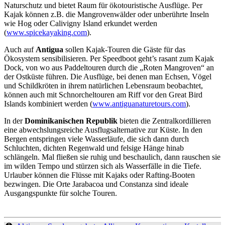
Naturschutz und bietet Raum für ökotouristische Ausflüge. Per
Kajak können z.B. die Mangrovenwälder oder unberührte Inseln
wie Hog oder Calivigny Island erkundet werden
(
www.spicekayaking.com
).
Auch auf
Antigua
sollen Kajak-Touren die Gäste für das
Ökosystem sensibilisieren. Per Speedboot geht’s rasant zum Kajak
Dock, von wo aus Paddeltouren durch die „Roten Mangroven“ an
der Ostküste führen. Die Ausflüge, bei denen man Echsen, Vögel
und Schildkröten in ihrem natürlichen Lebensraum beobachtet,
können auch mit Schnorcheltouren am Riff vor den Great Bird
Islands kombiniert werden (
www.antiguanaturetours.com
).
In der
Dominikanischen Republik
bieten die Zentralkordillieren
eine abwechslungsreiche Ausflugsalternative zur Küste. In den
Bergen entspringen viele Wasserläufe, die sich dann durch
Schluchten, dichten Regenwald und felsige Hänge hinab
schlängeln. Mal fließen sie ruhig und beschaulich, dann rauschen sie
im wilden Tempo und stürzen sich als Wasserfälle in die Tiefe.
Urlauber können die Flüsse mit Kajaks oder Rafting-Booten
bezwingen. Die Orte Jarabacoa und Constanza sind ideale
Ausgangspunkte für solche Touren.