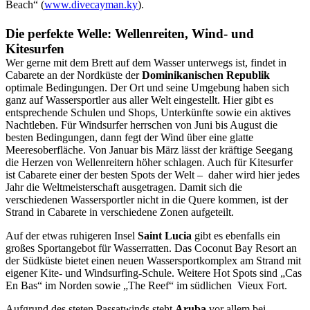
Beach“ (
www.divecayman.ky
).
Die perfekte Welle: Wellenreiten, Wind- und
Kitesurfen
Wer gerne mit dem Brett auf dem Wasser unterwegs ist, findet in
Cabarete an der Nordküste der
Dominikanischen Republik
optimale Bedingungen. Der Ort und seine Umgebung haben sich
ganz auf Wassersportler aus aller Welt eingestellt. Hier gibt es
entsprechende Schulen und Shops, Unterkünfte sowie ein aktives
Nachtleben. Für Windsurfer herrschen von Juni bis August die
besten Bedingungen, dann fegt der Wind über eine glatte
Meeresoberfläche. Von Januar bis März lässt der kräftige Seegang
die Herzen von Wellenreitern höher schlagen. Auch für Kitesurfer
ist Cabarete einer der besten Spots der Welt – daher wird hier jedes
Jahr die Weltmeisterschaft ausgetragen. Damit sich die
verschiedenen Wassersportler nicht in die Quere kommen, ist der
Strand in Cabarete in verschiedene Zonen aufgeteilt.
Auf der etwas ruhigeren Insel
Saint Lucia
gibt es ebenfalls ein
großes Sportangebot für Wasserratten. Das Coconut Bay Resort an
der Südküste bietet einen neuen Wassersportkomplex am Strand mit
eigener Kite- und Windsurfing-Schule. Weitere Hot Spots sind „Cas
En Bas“ im Norden sowie „The Reef“ im südlichen Vieux Fort.
Aufgrund des steten Passatwinds steht
Aruba
vor allem bei