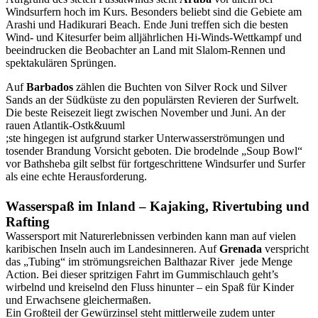
Windsurfern hoch im Kurs. Besonders beliebt sind die Gebiete am
Arashi und Hadikurari Beach. Ende Juni treffen sich die besten
Wind- und Kitesurfer beim alljährlichen Hi-Winds-Wettkampf und
beeindrucken die Beobachter an Land mit Slalom-Rennen und
spektakulären Sprüngen.
Auf
Barbados
zählen die Buchten von Silver Rock und Silver
Sands an der Südküste zu den populärsten Revieren der Surfwelt.
Die beste Reisezeit liegt zwischen November und Juni. An der
rauen Atlantik-Ostk&uuml
;ste hingegen ist aufgrund starker Unterwasserströmungen und
tosender Brandung Vorsicht geboten. Die brodelnde „Soup Bowl“
vor Bathsheba gilt selbst für fortgeschrittene Windsurfer und Surfer
als eine echte Herausforderung.
Wasserspaß im Inland – Kajaking, Rivertubing und
Rafting
Wassersport mit Naturerlebnissen verbinden kann man auf vielen
karibischen Inseln auch im Landesinneren. Auf
Grenada
verspricht
das „Tubing“ im strömungsreichen Balthazar River jede Menge
Action. Bei dieser spritzigen Fahrt im Gummischlauch geht’s
wirbelnd und kreiselnd den Fluss hinunter – ein Spaß für Kinder
und Erwachsene gleichermaßen.
Ein Großteil der Gewürzinsel steht mittlerweile zudem unter