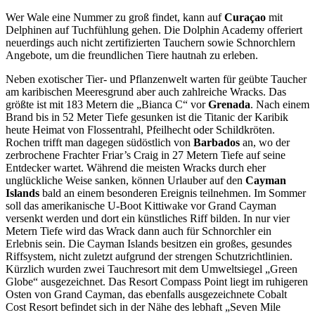
Wer Wale eine Nummer zu groß findet, kann auf
Curaçao
mit
Delphinen auf Tuchfühlung gehen. Die Dolphin Academy offeriert
neuerdings auch nicht zertifizierten Tauchern sowie Schnorchlern
Angebote, um die freundlichen Tiere hautnah zu erleben.
Neben exotischer Tier- und Pflanzenwelt warten für geübte Taucher
am karibischen Meeresgrund aber auch zahlreiche Wracks. Das
größte ist mit 183 Metern die „Bianca C“ vor
Grenada
. Nach einem
Brand bis in 52 Meter Tiefe gesunken ist die Titanic der Karibik
heute Heimat von Flossentrahl, Pfeilhecht oder Schildkröten.
Rochen trifft man dagegen südöstlich von
Barbados
an, wo der
zerbrochene Frachter Friar’s Craig in 27 Metern Tiefe auf seine
Entdecker wartet. Während die meisten Wracks durch eher
unglückliche Weise sanken, können Urlauber auf den
Cayman
Islands
bald an einem besonderen Ereignis teilnehmen. Im Sommer
soll das amerikanische U-Boot Kittiwake vor Grand Cayman
versenkt werden und dort ein künstliches Riff bilden. In nur vier
Metern Tiefe wird das Wrack dann auch für Schnorchler ein
Erlebnis sein. Die Cayman Islands besitzen ein großes, gesundes
Riffsystem, nicht zuletzt aufgrund der strengen Schutzrichtlinien.
Kürzlich wurden zwei Tauchresort mit dem Umweltsiegel „Green
Globe“ ausgezeichnet. Das Resort Compass Point liegt im ruhigeren
Osten von Grand Cayman, das ebenfalls ausgezeichnete Cobalt
Cost Resort befindet sich in der Nähe des lebhaft „Seven Mile