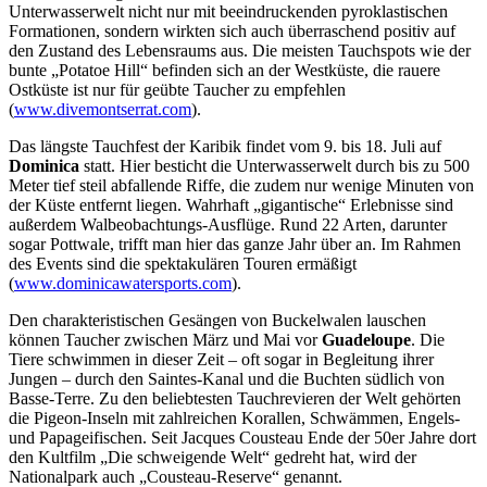
Unterwasserwelt nicht nur mit beeindruckenden pyroklastischen
Formationen, sondern wirkten sich auch überraschend positiv auf
den Zustand des Lebensraums aus. Die meisten Tauchspots wie der
bunte „Potatoe Hill“ befinden sich an der Westküste, die rauere
Ostküste ist nur für geübte Taucher zu empfehlen
(
www.divemontserrat.com
).
Das längste Tauchfest der Karibik findet vom 9. bis 18. Juli auf
Dominica
statt. Hier besticht die Unterwasserwelt durch bis zu 500
Meter tief steil abfallende Riffe, die zudem nur wenige Minuten von
der Küste entfernt liegen. Wahrhaft „gigantische“ Erlebnisse sind
außerdem Walbeobachtungs-Ausflüge. Rund 22 Arten, darunter
sogar Pottwale, trifft man hier das ganze Jahr über an. Im Rahmen
des Events sind die spektakulären Touren ermäßigt
(
www.dominicawatersports.com
).
Den charakteristischen Gesängen von Buckelwalen lauschen
können Taucher zwischen März und Mai vor
Guadeloupe
. Die
Tiere schwimmen in dieser Zeit – oft sogar in Begleitung ihrer
Jungen – durch den Saintes-Kanal und die Buchten südlich von
Basse-Terre. Zu den beliebtesten Tauchrevieren der Welt gehörten
die Pigeon-Inseln mit zahlreichen Korallen, Schwämmen, Engels-
und Papageifischen. Seit Jacques Cousteau Ende der 50er Jahre dort
den Kultfilm „Die schweigende Welt“ gedreht hat, wird der
Nationalpark auch „Cousteau-Reserve“ genannt.