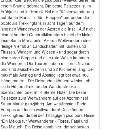
Endpunkten werden die picotours-Weitwanderer mit
einem Shuttle gebracht. Die beste Reisezeit ist im
Frühjahr und im Herbst. Bei der "Küstenwanderung
auf Santa Maria - in fünf Etappen" umrunden die
picotours-Trekkingfans in acht Tagen auf dem
längsten Wanderweg der Azoren die Insel. Auf nicht
einmal hundert Quadratkilometern bietet die kleine
Insel Santa Maria beim Azoren Weitwandern eine
riesige Vielfalt an Landschaften mit Küsten und
Flüssen, Wäldern und Wiesen - und sogar durch
eine karge Steppe und eine rote Wüste kommen
die Wanderer. Die Touren haben mittleres Niveau
und sind zwischen zehn und 22 Kilometer lang. Der
maximale Anstieg und Abstieg liegt bei etwa 400
Höhenmetern. Die Reisenden können wählen, ob
sie in Hütten direkt an der Wanderstrecke
übernachten oder im 4-Sterne-Hotel. Die beste
Reisezeit zum Weitwandern auf der Azoreninsel
Santa Maria: ganzjährig. Am westlichsten Ende
Europas auf Inseln weitwandern! Das können
Trekkingfreunde bei der 13-tägigen picotours-Reise
"Ein Mekka für Weitwanderer - Flores, Faial und
Sao Miguel". Die Reise kombiniert die schönsten