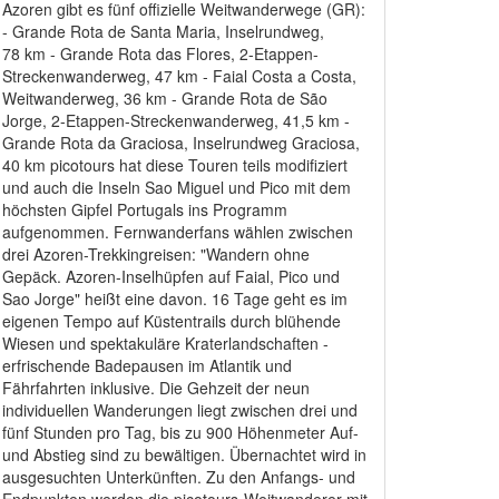
Azoren gibt es fünf offizielle Weitwanderwege (GR):
- Grande Rota de Santa Maria, Inselrundweg,
78 km - Grande Rota das Flores, 2-Etappen-
Streckenwanderweg, 47 km - Faial Costa a Costa,
Weitwanderweg, 36 km - Grande Rota de São
Jorge, 2-Etappen-Streckenwanderweg, 41,5 km -
Grande Rota da Graciosa, Inselrundweg Graciosa,
40 km picotours hat diese Touren teils modifiziert
und auch die Inseln Sao Miguel und Pico mit dem
höchsten Gipfel Portugals ins Programm
aufgenommen. Fernwanderfans wählen zwischen
drei Azoren-Trekkingreisen: "Wandern ohne
Gepäck. Azoren-Inselhüpfen auf Faial, Pico und
Sao Jorge" heißt eine davon. 16 Tage geht es im
eigenen Tempo auf Küstentrails durch blühende
Wiesen und spektakuläre Kraterlandschaften -
erfrischende Badepausen im Atlantik und
Fährfahrten inklusive. Die Gehzeit der neun
individuellen Wanderungen liegt zwischen drei und
fünf Stunden pro Tag, bis zu 900 Höhenmeter Auf-
und Abstieg sind zu bewältigen. Übernachtet wird in
ausgesuchten Unterkünften. Zu den Anfangs- und