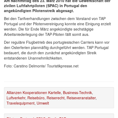
Am Nachmittag des 23. März 2010 hat die Gewerkschaft der
zivilen Luftfahrtpiloten (SPAC) in Portugal den
angekündigten Pilotenstreik abgesagt.
Bei den Tarifverhandlungen zwischen dem Vorstand von TAP
Portugal und der Pilotenvereinigung konnte eine Einigung erzielt
werden. Die für Ende März angekündigte sechstägige
Arbeitsniederlegung der TAP-Piloten fällt somit aus.
Der reguläre Flugbetrieb des portugiesischen Carriers kann vor
den Osterferien planmäßig durchgeführt werden. TAP Portugal
bedauert, die durch den zunächst angekündigten Streik
entstandenen Unannehmlichkeiten.
Foto: Carstino Delmonte/ Touristikpresse.net
Allianzen Kooperationen Kartelle
,
Business-Technik
,
Luftverkehr
,
Reisebüro
,
Reiserecht
,
Reiseveranstalter
,
Travelequipment
,
Umwelt