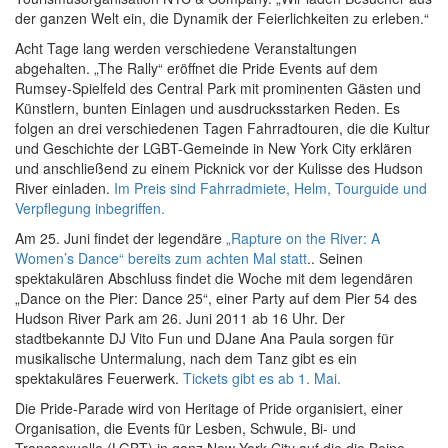
der ganzen Welt ein, die Dynamik der Feierlichkeiten zu erleben.“
Acht Tage lang werden verschiedene Veranstaltungen
abgehalten. „The Rally“ eröffnet die Pride Events auf dem
Rumsey-Spielfeld des Central Park mit prominenten Gästen und
Künstlern, bunten Einlagen und ausdrucksstarken Reden. Es
folgen an drei verschiedenen Tagen Fahrradtouren, die die Kultur
und Geschichte der LGBT-Gemeinde in New York City erklären
und anschließend zu einem Picknick vor der Kulisse des Hudson
River einladen.
Im Preis sind Fahrradmiete, Helm, Tourguide und
Verpflegung inbegriffen.
Am 25. Juni findet der legendäre
„Rapture on the River: A
Women’s Dance“ bereits zum achten Mal statt
.
. Seinen
spektakulären Abschluss findet die Woche mit dem legendären
„Dance on the Pier: Dance 25“, einer Party auf dem Pier 54 des
Hudson River Park am 26. Juni 2011 ab 16 Uhr. Der
stadtbekannte DJ Vito Fun und DJane Ana Paula sorgen für
musikalische Untermalung, nach dem Tanz gibt es ein
spektakuläres Feuerwerk.
Tickets gibt es ab 1. Mai.
Die Pride-Parade wird von Heritage of Pride organisiert, einer
Organisation, die Events für Lesben, Schwule, Bi- und
Transsexuelle (LGBT) in ganz New York City auf die die Beine