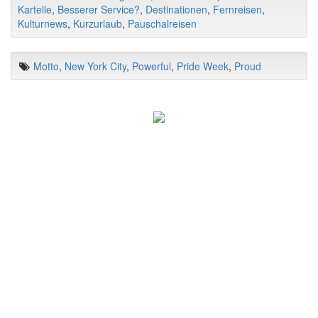
Kartelle
,
Besserer Service?
,
Destinationen
,
Fernreisen
,
Kulturnews
,
Kurzurlaub
,
Pauschalreisen
Motto
,
New York City
,
Powerful
,
Pride Week
,
Proud