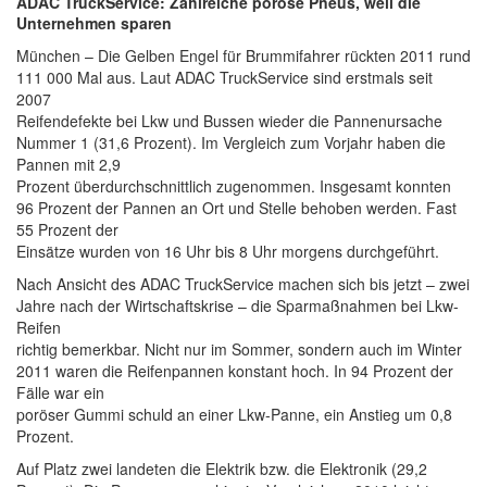
ADAC TruckService: Zahlreiche poröse Pneus, weil die
Unternehmen sparen
München – Die Gelben Engel für Brummifahrer rückten 2011 rund
111 000 Mal aus. Laut ADAC TruckService sind erstmals seit
2007
Reifendefekte bei Lkw und Bussen wieder die Pannenursache
Nummer 1 (31,6 Prozent). Im Vergleich zum Vorjahr haben die
Pannen mit 2,9
Prozent überdurchschnittlich zugenommen. Insgesamt konnten
96 Prozent der Pannen an Ort und Stelle behoben werden. Fast
55 Prozent der
Einsätze wurden von 16 Uhr bis 8 Uhr morgens durchgeführt.
Nach Ansicht des ADAC TruckService machen sich bis jetzt – zwei
Jahre nach der Wirtschaftskrise – die Sparmaßnahmen bei Lkw-
Reifen
richtig bemerkbar. Nicht nur im Sommer, sondern auch im Winter
2011 waren die Reifenpannen konstant hoch. In 94 Prozent der
Fälle war ein
poröser Gummi schuld an einer Lkw-Panne, ein Anstieg um 0,8
Prozent.
Auf Platz zwei landeten die Elektrik bzw. die Elektronik (29,2