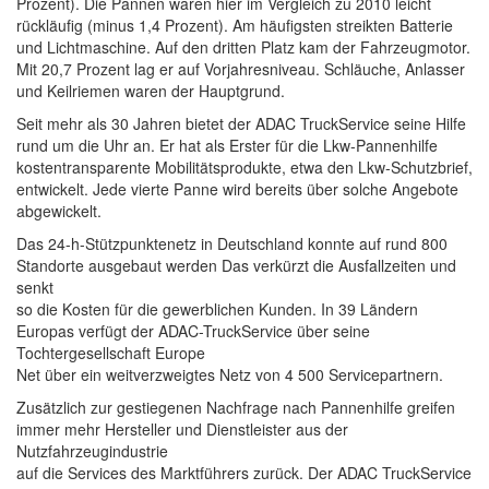
Prozent). Die Pannen waren hier im Vergleich zu 2010 leicht
rückläufig (minus 1,4 Prozent). Am häufigsten streikten Batterie
und Lichtmaschine. Auf den dritten Platz kam der Fahrzeugmotor.
Mit 20,7 Prozent lag er auf Vorjahresniveau. Schläuche, Anlasser
und Keilriemen waren der Hauptgrund.
Seit mehr als 30 Jahren bietet der ADAC TruckService seine Hilfe
rund um die Uhr an. Er hat als Erster für die Lkw-Pannenhilfe
kostentransparente Mobilitätsprodukte, etwa den Lkw-Schutzbrief,
entwickelt. Jede vierte Panne wird bereits über solche Angebote
abgewickelt.
Das 24-h-Stützpunktenetz in Deutschland konnte auf rund 800
Standorte ausgebaut werden Das verkürzt die Ausfallzeiten und
senkt
so die Kosten für die gewerblichen Kunden. In 39 Ländern
Europas verfügt der ADAC-TruckService über seine
Tochtergesellschaft Europe
Net über ein weitverzweigtes Netz von 4 500 Servicepartnern.
Zusätzlich zur gestiegenen Nachfrage nach Pannenhilfe greifen
immer mehr Hersteller und Dienstleister aus der
Nutzfahrzeugindustrie
auf die Services des Marktführers zurück. Der ADAC TruckService