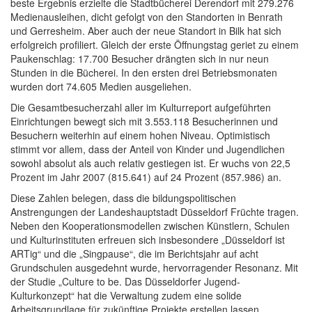
beste Ergebnis erzielte die Stadtbücherei Derendorf mit 279.276
Medienausleihen, dicht gefolgt von den Standorten in Benrath
und Gerresheim. Aber auch der neue Standort in Bilk hat sich
erfolgreich profiliert. Gleich der erste Öffnungstag geriet zu einem
Paukenschlag: 17.700 Besucher drängten sich in nur neun
Stunden in die Bücherei. In den ersten drei Betriebsmonaten
wurden dort 74.605 Medien ausgeliehen.
Die Gesamtbesucherzahl aller im Kulturreport aufgeführten
Einrichtungen bewegt sich mit 3.553.118 Besucherinnen und
Besuchern weiterhin auf einem hohen Niveau. Optimistisch
stimmt vor allem, dass der Anteil von Kinder und Jugendlichen
sowohl absolut als auch relativ gestiegen ist. Er wuchs von 22,5
Prozent im Jahr 2007 (815.641) auf 24 Prozent (857.986) an.
Diese Zahlen belegen, dass die bildungspolitischen
Anstrengungen der Landeshauptstadt Düsseldorf Früchte tragen.
Neben den Kooperationsmodellen zwischen Künstlern, Schulen
und Kulturinstituten erfreuen sich insbesondere „Düsseldorf ist
ARTig“ und die „Singpause“, die im Berichtsjahr auf acht
Grundschulen ausgedehnt wurde, hervorragender Resonanz. Mit
der Studie „Culture to be. Das Düsseldorfer Jugend-
Kulturkonzept“ hat die Verwaltung zudem eine solide
Arbeitsgrundlage für zukünftige Projekte erstellen lassen.