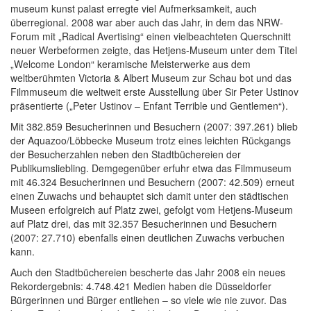
museum kunst palast erregte viel Aufmerksamkeit, auch
überregional. 2008 war aber auch das Jahr, in dem das NRW-
Forum mit „Radical Avertising“ einen vielbeachteten Querschnitt
neuer Werbeformen zeigte, das Hetjens-Museum unter dem Titel
„Welcome London“ keramische Meisterwerke aus dem
weltberühmten Victoria & Albert Museum zur Schau bot und das
Filmmuseum die weltweit erste Ausstellung über Sir Peter Ustinov
präsentierte („Peter Ustinov – Enfant Terrible und Gentlemen“).
Mit 382.859 Besucherinnen und Besuchern (2007: 397.261) blieb
der Aquazoo/Löbbecke Museum trotz eines leichten Rückgangs
der Besucherzahlen neben den Stadtbüchereien der
Publikumsliebling. Demgegenüber erfuhr etwa das Filmmuseum
mit 46.324 Besucherinnen und Besuchern (2007: 42.509) erneut
einen Zuwachs und behauptet sich damit unter den städtischen
Museen erfolgreich auf Platz zwei, gefolgt vom Hetjens-Museum
auf Platz drei, das mit 32.357 Besucherinnen und Besuchern
(2007: 27.710) ebenfalls einen deutlichen Zuwachs verbuchen
kann.
Auch den Stadtbüchereien bescherte das Jahr 2008 ein neues
Rekordergebnis: 4.748.421 Medien haben die Düsseldorfer
Bürgerinnen und Bürger entliehen – so viele wie nie zuvor. Das