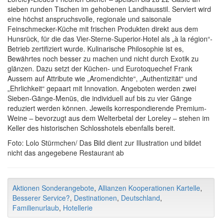
sieben runden Tischen im gehobenen Landhausstil. Serviert wird
eine höchst anspruchsvolle, regionale und saisonale
Feinschmecker-Küche mit frischen Produkten direkt aus dem
Hunsrück, für die das Vier-Sterne-Superior-Hotel als „à la région“-
Betrieb zertifiziert wurde. Kulinarische Philosophie ist es,
Bewährtes noch besser zu machen und nicht durch Exotik zu
glänzen. Dazu setzt der Küchen- und Eurotoquechef Frank
Aussem auf Attribute wie „Aromendichte“, „Authentizität“ und
„Ehrlichkeit“ gepaart mit Innovation. Angeboten werden zwei
Sieben-Gänge-Menüs, die individuell auf bis zu vier Gänge
reduziert werden können. Jeweils korrespondierende Premium-
Weine – bevorzugt aus dem Welterbetal der Loreley – stehen im
Keller des historischen Schlosshotels ebenfalls bereit.
Foto: Lolo Stürmchen/ Das Bild dient zur Illustration und bildet
nicht das angegebene Restaurant ab
Aktionen Sonderangebote
,
Allianzen Kooperationen Kartelle
,
Besserer Service?
,
Destinationen
,
Deutschland
,
Familienurlaub
,
Hotellerie