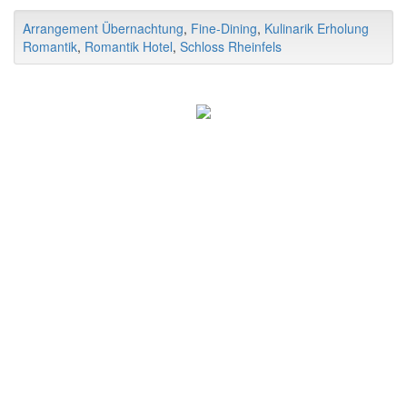
Arrangement Übernachtung
,
Fine-Dining
,
Kulinarik Erholung
Romantik
,
Romantik Hotel
,
Schloss Rheinfels