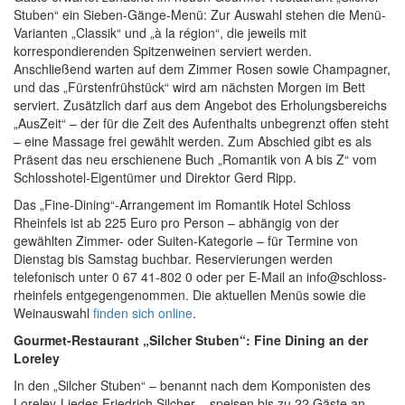
Stuben“ ein Sieben-Gänge-Menü: Zur Auswahl stehen die Menü-
Varianten „Classik“ und „à la région“, die jeweils mit
korrespondierenden Spitzenweinen serviert werden.
Anschließend warten auf dem Zimmer Rosen sowie Champagner,
und das „Fürstenfrühstück“ wird am nächsten Morgen im Bett
serviert. Zusätzlich darf aus dem Angebot des Erholungsbereichs
„AusZeit“ – der für die Zeit des Aufenthalts unbegrenzt offen steht
– eine Massage frei gewählt werden. Zum Abschied gibt es als
Präsent das neu erschienene Buch „Romantik von A bis Z“ vom
Schlosshotel-Eigentümer und Direktor Gerd Ripp.
Das „Fine-Dining“-Arrangement im Romantik Hotel Schloss
Rheinfels ist ab 225 Euro pro Person – abhängig von der
gewählten Zimmer- oder Suiten-Kategorie – für Termine von
Dienstag bis Samstag buchbar. Reservierungen werden
telefonisch unter 0 67 41-802 0 oder per E-Mail an info@schloss-
rheinfels entgegengenommen. Die aktuellen Menüs sowie die
Weinauswahl
finden sich online
.
Gourmet-Restaurant „Silcher Stuben“: Fine Dining an der
Loreley
In den „Silcher Stuben“ – benannt nach dem Komponisten des
Loreley-Liedes Friedrich Silcher – speisen bis zu 22 Gäste an