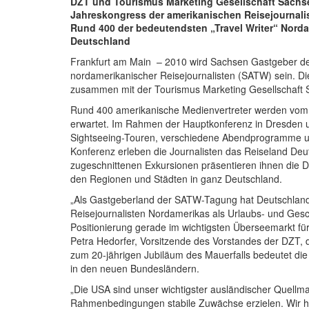
DZT und Tourismus Marketing Gesellschaft Sachs
Jahreskongress der amerikanischen Reisejournali
Rund 400 der bedeutendsten „Travel Writer“ Nor
Deutschland
Frankfurt am Main – 2010 wird Sachsen Gastgeber d
nordamerikanischer Reisejournalisten (SATW) sein. Di
zusammen mit der Tourismus Marketing Gesellschaf
Rund 400 amerikanische Medienvertreter werden vom 8
erwartet. Im Rahmen der Hauptkonferenz in Dresden u
Sightseeing-Touren, verschiedene Abendprogramme un
Konferenz erleben die Journalisten das Reiseland Deu
zugeschnittenen Exkursionen präsentieren ihnen die
den Regionen und Städten in ganz Deutschland.
„Als Gastgeberland der SATW-Tagung hat Deutschland d
Reisejournalisten Nordamerikas als Urlaubs- und Gesc
Positionierung gerade im wichtigsten Überseemarkt fü
Petra Hedorfer, Vorsitzende des Vorstandes der DZT,
zum 20-jährigen Jubiläum des Mauerfalls bedeutet di
in den neuen Bundesländern.
„Die USA sind unser wichtigster ausländischer Quellmar
Rahmenbedingungen stabile Zuwächse erzielen. Wir hab