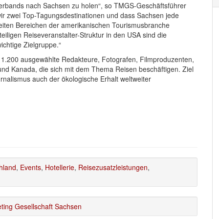
Verbands nach Sachsen zu holen“, so TMGS-Geschäftsführer
wir zwei Top-Tagungsdestinationen und dass Sachsen jede
n weiten Bereichen der amerikanischen Tourismusbranche
eiligen Reiseveranstalter-Struktur in den USA sind die
ichtige Zielgruppe.“
d 1.200 ausgewählte Redakteure, Fotografen, Filmproduzenten,
nd Kanada, die sich mit dem Thema Reisen beschäftigen. Ziel
rnalismus auch der ökologische Erhalt weltweiter
hland
,
Events
,
Hotellerie
,
Reisezusatzleistungen
,
ting Gesellschaft Sachsen