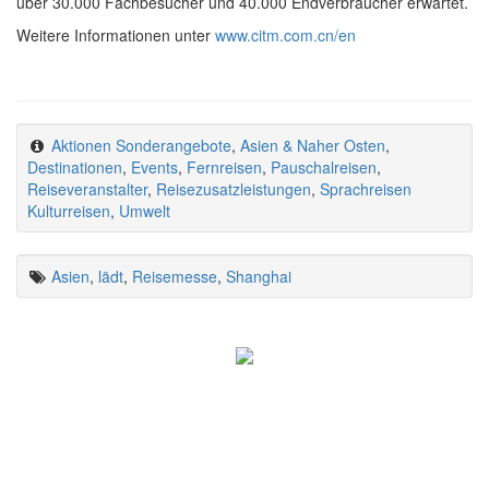
über 30.000 Fachbesucher und 40.000 Endverbraucher erwartet.
Weitere Informationen unter
www.citm.com.cn/en
Aktionen Sonderangebote
,
Asien & Naher Osten
,
Destinationen
,
Events
,
Fernreisen
,
Pauschalreisen
,
Reiseveranstalter
,
Reisezusatzleistungen
,
Sprachreisen
Kulturreisen
,
Umwelt
Asien
,
lädt
,
Reisemesse
,
Shanghai