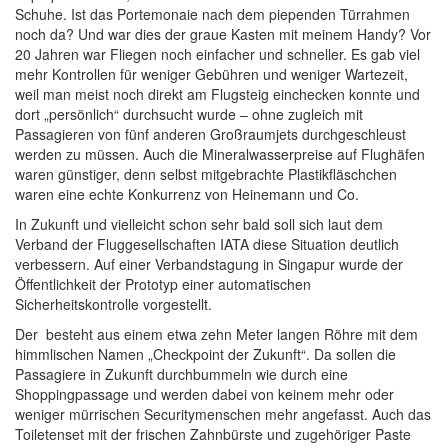
Schuhe. Ist das Portemonaie nach dem piependen Türrahmen
noch da? Und war dies der graue Kasten mit meinem Handy? Vor
20 Jahren war Fliegen noch einfacher und schneller. Es gab viel
mehr Kontrollen für weniger Gebühren und weniger Wartezeit,
weil man meist noch direkt am Flugsteig einchecken konnte und
dort „persönlich“ durchsucht wurde – ohne zugleich mit
Passagieren von fünf anderen Großraumjets durchgeschleust
werden zu müssen. Auch die Mineralwasserpreise auf Flughäfen
waren günstiger, denn selbst mitgebrachte Plastikfläschchen
waren eine echte Konkurrenz von Heinemann und Co.
In Zukunft und vielleicht schon sehr bald soll sich laut dem
Verband der Fluggesellschaften IATA diese Situation deutlich
verbessern. Auf einer Verbandstagung in Singapur wurde der
Öffentlichkeit der Prototyp einer automatischen
Sicherheitskontrolle vorgestellt.
Der besteht aus einem etwa zehn Meter langen Röhre mit dem
himmlischen Namen „Checkpoint der Zukunft“. Da sollen die
Passagiere in Zukunft durchbummeln wie durch eine
Shoppingpassage und werden dabei von keinem mehr oder
weniger mürrischen Securitymenschen mehr angefasst. Auch das
Toiletenset mit der frischen Zahnbürste und zugehöriger Paste