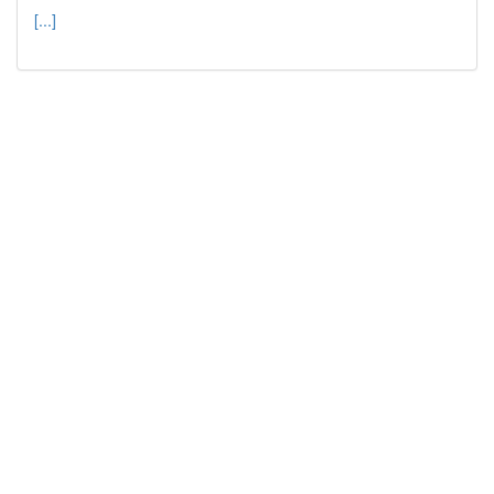
[...]