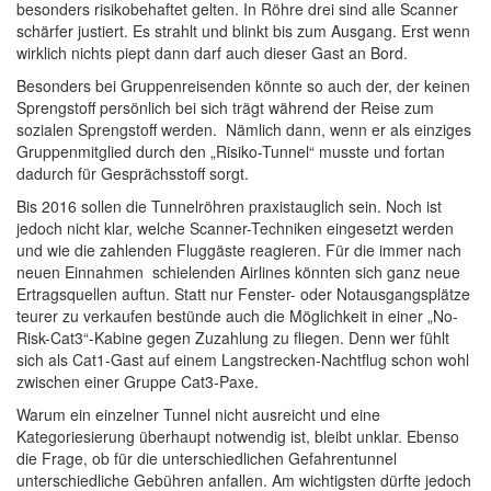
besonders risikobehaftet gelten. In Röhre drei sind alle Scanner
schärfer justiert. Es strahlt und blinkt bis zum Ausgang. Erst wenn
wirklich nichts piept dann darf auch dieser Gast an Bord.
Besonders bei Gruppenreisenden könnte so auch der, der keinen
Sprengstoff persönlich bei sich trägt während der Reise zum
sozialen Sprengstoff werden. Nämlich dann, wenn er als einziges
Gruppenmitglied durch den „Risiko-Tunnel“ musste und fortan
dadurch für Gesprächsstoff sorgt.
Bis 2016 sollen die Tunnelröhren praxistauglich sein. Noch ist
jedoch nicht klar, welche Scanner-Techniken eingesetzt werden
und wie die zahlenden Fluggäste reagieren. Für die immer nach
neuen Einnahmen schielenden Airlines könnten sich ganz neue
Ertragsquellen auftun. Statt nur Fenster- oder Notausgangsplätze
teurer zu verkaufen bestünde auch die Möglichkeit in einer „No-
Risk-Cat3“-Kabine gegen Zuzahlung zu fliegen. Denn wer fühlt
sich als Cat1-Gast auf einem Langstrecken-Nachtflug schon wohl
zwischen einer Gruppe Cat3-Paxe.
Warum ein einzelner Tunnel nicht ausreicht und eine
Kategoriesierung überhaupt notwendig ist, bleibt unklar. Ebenso
die Frage, ob für die unterschiedlichen Gefahrentunnel
unterschiedliche Gebühren anfallen. Am wichtigsten dürfte jedoch