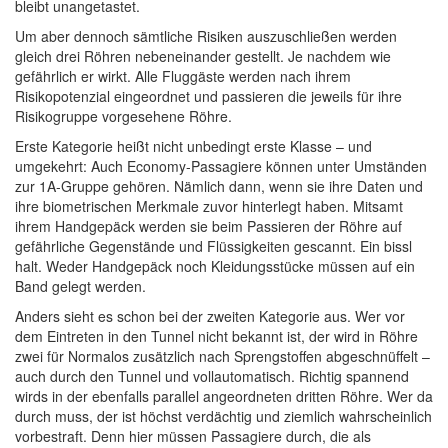
bleibt unangetastet.
Um aber dennoch sämtliche Risiken auszuschließen werden
gleich drei Röhren nebeneinander gestellt. Je nachdem wie
gefährlich er wirkt. Alle Fluggäste werden nach ihrem
Risikopotenzial eingeordnet und passieren die jeweils für ihre
Risikogruppe vorgesehene Röhre.
Erste Kategorie heißt nicht unbedingt erste Klasse – und
umgekehrt: Auch Economy-Passagiere können unter Umständen
zur 1A-Gruppe gehören. Nämlich dann, wenn sie ihre Daten und
ihre biometrischen Merkmale zuvor hinterlegt haben. Mitsamt
ihrem Handgepäck werden sie beim Passieren der Röhre auf
gefährliche Gegenstände und Flüssigkeiten gescannt. Ein bissl
halt. Weder Handgepäck noch Kleidungsstücke müssen auf ein
Band gelegt werden.
Anders sieht es schon bei der zweiten Kategorie aus. Wer vor
dem Eintreten in den Tunnel nicht bekannt ist, der wird in Röhre
zwei für Normalos zusätzlich nach Sprengstoffen abgeschnüffelt –
auch durch den Tunnel und vollautomatisch. Richtig spannend
wirds in der ebenfalls parallel angeordneten dritten Röhre. Wer da
durch muss, der ist höchst verdächtig und ziemlich wahrscheinlich
vorbestraft. Denn hier müssen Passagiere durch, die als