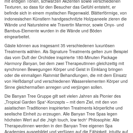
mit erdigen Tönen, schwarzen Akzenten sowie verschiedenen
Texturen, so dass für den Besucher das Gefühl entsteht, er
befinde sich in einem mystischen Regenwald. Blätterförmige, von
indonesischen Künstlern handgeschnitzte Holzpaneele zieren die
Wände und Natursteine wie Travertin Marmor, sowie Onyx- und
Bambus-Elemente wurden in die Wände und Böden
eingearbeitet.
Gäste können aus insgesamt 35 verschiedenen luxuriösen
Treatments wählen. Als Signature Treatments gelten zum Beispiel
das vom Duft der Orchidee inspirierte 180-Minuten Package
Harmony Banyan
, bei dem zwei Therapeutinnen gleichzeitig mit
synchronen Bewegungen Körper und Geist in Einklang bringen
oder die einmaligen
Rainmist
Behandlungen, die mit dem Einsatz
von Heißdampf und verschiedenen Wasserelementen Körper und
Sinne gleichermaßen anregen und verjüngen sollen.
Die Banyan Tree Gruppe gilt seit vielen Jahren als Pionier des
„Tropical Garden Spa“-Konzepts – mit dem Ziel, mit den von
asiatischen Traditionen inspirierten Treatments körperliche und
seelische Einheit zu erzeugen. Alle Banyan Tree Spas legen
höchsten Wert auf die „high touch, low tech“ Philosophie: Alle
Therapeutinnen werden in den Banyan Tree eigenen Spa
Academies ausgebildet und verfügen auf die Fähigkeit, intuitiv auf