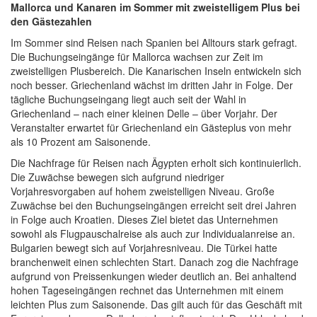
Mallorca und Kanaren im Sommer mit zweistelligem Plus bei
den Gästezahlen
Im Sommer sind Reisen nach Spanien
bei Alltours stark gefragt.
Die Buchungseingänge für Mallorca wachsen zur Zeit im
zweistelligen Plusbereich. Die Kanarischen Inseln entwickeln sich
noch besser.
Griechenland wächst im dritten Jahr in Folge. Der
tägliche Buchungseingang liegt auch seit der Wahl in
Griechenland – nach einer kleinen Delle – über Vorjahr. Der
Veranstalter erwartet für Griechenland ein Gästeplus von mehr
als 10 Prozent am Saisonende.
Die Nachfrage für Reisen nach Ägypten erholt sich kontinuierlich.
Die Zuwächse bewegen sich aufgrund niedriger
Vorjahresvorgaben auf hohem zweistelligen Niveau. Große
Zuwächse bei den Buchungseingängen erreicht seit drei Jahren
in Folge auch Kroatien. Dieses Ziel bietet das Unternehmen
sowohl als Flugpauschalreise als auch zur Individualanreise an.
Bulgarien bewegt sich auf Vorjahresniveau. Die Türkei hatte
branchenweit einen schlechten Start. Danach zog die Nachfrage
aufgrund von Preissenkungen wieder deutlich an. Bei anhaltend
hohen Tageseingängen rechnet das Unternehmen mit einem
leichten Plus zum Saisonende. Das gilt auch für das Geschäft mit