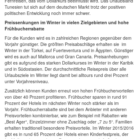
Fernreisen, das vom Dollarkurs beeinflusst wird. Das Urlaubsland
Tunesien tut sich auf dem deutschen Markt trotz der positiven
politischen Entwicklung noch immer schwer.
Preissenkungen im Winter in vielen Zielgebieten und hohe
Frühbucherrabatte
Für die Kunden wird es in zahlreichen Regionen gegenüber dem
Vorjahr günstiger. Die größten Preisabschläge erhalten sie im
Winter in der Türkei, auf Fuerteventura und in Ägypten. Günstiger
wird es auch auf Mallorca und Gran Canaria. Preisanhebungen
gibt es aufgrund des starken Dollarkurses im Winter in der Karibik
und in Südostasien. Der durchschnittliche Reisepreis über alle
Urlaubsziele im Winter liegt damit bei alltours rund drei Prozent
unter Vorjahresniveau.
Zusätzlich können Kunden erneut von hohen Frühbuchervorteilen
von über 40 Prozent profitieren. Frühbucher sparen in rund 91
Prozent der Hotels im nächsten Winter noch stärker als im
Vorjahr. Frühbucherrabatte sind bei dem Anbieter mit anderen
Preisvorteilen kombinierbar, wie zum Beispiel mit Rabatten wie
„Best Ager“, Einzelzimmer ohne Zuschlag oder „7 zu 5“. Familien
erhalten traditionell besondere Preisvorteile. Im Winter 2015/2016
gibt es in rund 65 Prozent der Hotels einen Kinderfestpreis, der