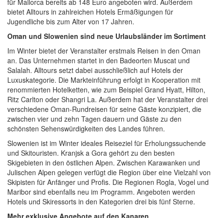
für Mallorca bereits ab 148 Euro angeboten wird. Außerdem
bietet Alltours in zahlreichen Hotels Ermäßigungen für
Jugendliche bis zum Alter von 17 Jahren.
Oman und Slowenien sind neue Urlaubsländer im Sortiment
Im Winter bietet der Veranstalter erstmals Reisen in den Oman
an. Das Unternehmen startet in den Badeorten Muscat und
Salalah. Alltours setzt dabei ausschließlich auf Hotels der
Luxuskategorie. Die Markteinführung erfolgt in Kooperation mit
renommierten Hotelketten, wie zum Beispiel Grand Hyatt, Hilton,
Ritz Carlton oder Shangri La. Außerdem hat der Veranstalter drei
verschiedene Oman-Rundreisen für seine Gäste konzipiert, die
zwischen vier und zehn Tagen dauern und Gäste zu den
schönsten Sehenswürdigkeiten des Landes führen.
Slowenien ist im Winter ideales Reiseziel für Erholungssuchende
und Skitouristen. Kranjsk a Gora gehört zu den besten
Skigebieten in den östlichen Alpen. Zwischen Karawanken und
Julischen Alpen gelegen verfügt die Region über eine Vielzahl von
Skipisten für Anfänger und Profis. Die Regionen Rogla, Vogel und
Maribor sind ebenfalls neu im Programm. Angeboten werden
Hotels und Skiressorts in den Kategorien drei bis fünf Sterne.
Mehr exklusive Angebote auf den Kanaren